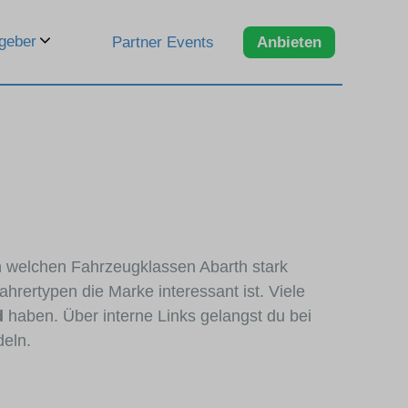
geber
Partner Events
Anbieten
in welchen Fahrzeugklassen Abarth stark
hrertypen die Marke interessant ist. Viele
d
haben. Über interne Links gelangst du bei
deln.