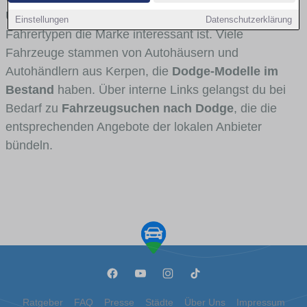
Umlandverkehr zu sehen sind und für welche
Einstellungen
Datenschutzerklärung
Fahrertypen die Marke interessant ist. Viele
Fahrzeuge stammen von Autohäusern und
Autohändlern aus Kerpen, die
Dodge-Modelle im
Bestand
haben. Über interne Links gelangst du bei
Bedarf zu
Fahrzeugsuchen nach Dodge
, die die
entsprechenden Angebote der lokalen Anbieter
bündeln.
Ratgeber
FAQ
Presse
Städte
Über Uns
Impressum