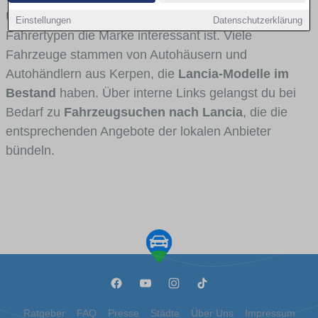
Umlandverkehr zu sehen sind und für welche
Einstellungen
Datenschutzerklärung
Fahrertypen die Marke interessant ist. Viele
Fahrzeuge stammen von Autohäusern und
Autohändlern aus Kerpen, die
Lancia-Modelle im
Bestand
haben. Über interne Links gelangst du bei
Bedarf zu
Fahrzeugsuchen nach Lancia
, die die
entsprechenden Angebote der lokalen Anbieter
bündeln.
Ratgeber
FAQ
Presse
Städte
Über Uns
Impressum