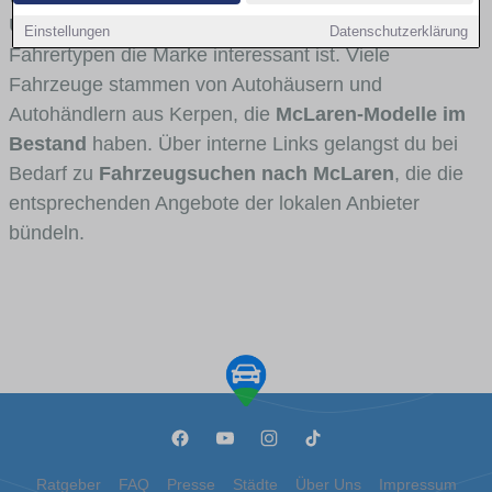
Umlandverkehr zu sehen sind und für welche
Einstellungen
Datenschutzerklärung
Fahrertypen die Marke interessant ist. Viele
Fahrzeuge stammen von Autohäusern und
Autohändlern aus Kerpen, die
McLaren-Modelle im
Bestand
haben. Über interne Links gelangst du bei
Bedarf zu
Fahrzeugsuchen nach McLaren
, die die
entsprechenden Angebote der lokalen Anbieter
bündeln.
Ratgeber
FAQ
Presse
Städte
Über Uns
Impressum