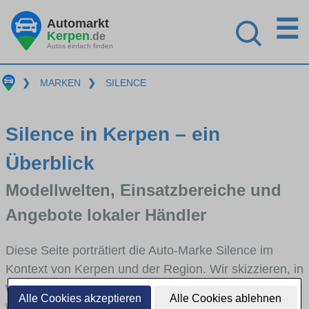
☰
Automarkt
Kerpen
.de
Autos einfach finden
❯
MARKEN
❯
SILENCE
Silence in Kerpen – ein
Überblick
Modellwelten, Einsatzbereiche und
Angebote lokaler Händler
Diese Seite porträtiert die Auto-Marke Silence im
Kontext von Kerpen und der Region. Wir skizzieren, in
welchen Fahrzeugklassen Silence stark vertreten ist,
Alle Cookies akzeptieren
Alle Cookies ablehnen
welche Modellreihen häufig im Stadt- und