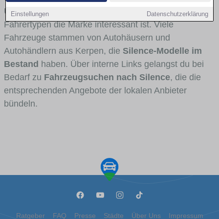
Umlandverkehr zu sehen sind und für welche
Einstellungen
Datenschutzerklärung
Fahrertypen die Marke interessant ist. Viele
Fahrzeuge stammen von Autohäusern und
Autohändlern aus Kerpen, die
Silence-Modelle im
Bestand
haben. Über interne Links gelangst du bei
Bedarf zu
Fahrzeugsuchen nach Silence
, die die
entsprechenden Angebote der lokalen Anbieter
bündeln.
Ratgeber
FAQ
Presse
Städte
Über Uns
Impressum