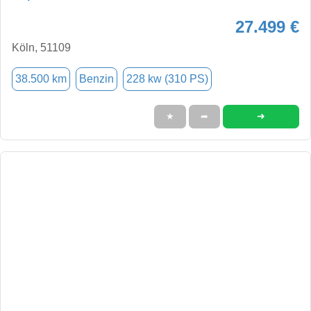
27.499 €
Köln, 51109
38.500 km
Benzin
228 kw (310 PS)
➜
★
➦