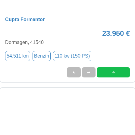
Cupra Formentor
23.950 €
Dormagen, 41540
54.511 km
Benzin
110 kw (150 PS)
➜
★
➦