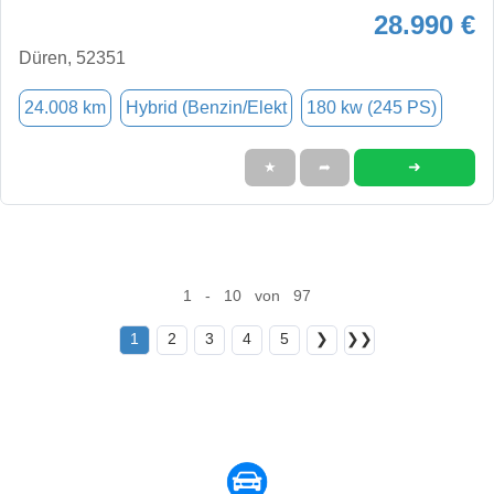
28.990 €
Düren, 52351
24.008 km
Hybrid (Benzin/Elekt
180 kw (245 PS)
➜
★
➦
1 - 10 von 97
1
2
3
4
5
❯
❯❯