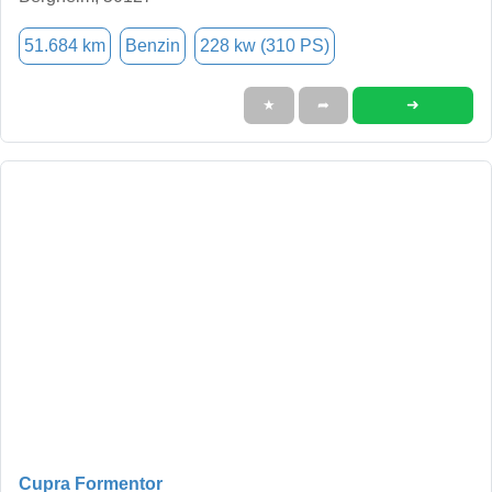
51.684 km
Benzin
228 kw (310 PS)
➜
★
➦
Cupra Formentor