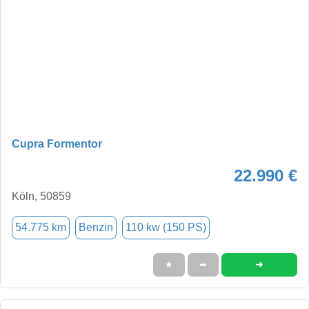
Cupra Formentor
22.990 €
Köln, 50859
54.775 km
Benzin
110 kw (150 PS)
➜
★
➦