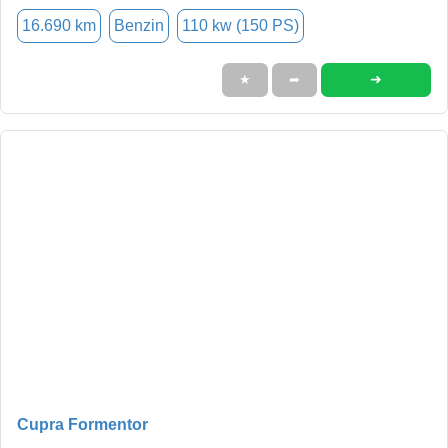
16.690 km
Benzin
110 kw (150 PS)
➜
★
➦
Cupra Formentor