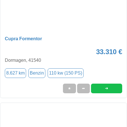
Cupra Formentor
33.310 €
Dormagen, 41540
8.627 km
Benzin
110 kw (150 PS)
➜
★
➦