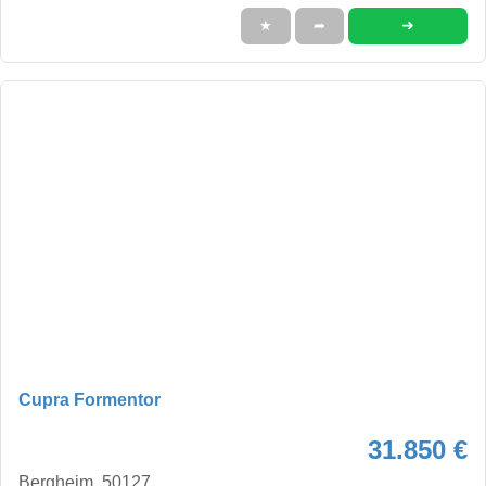
➜
★
➦
Cupra Formentor
31.850 €
Bergheim, 50127