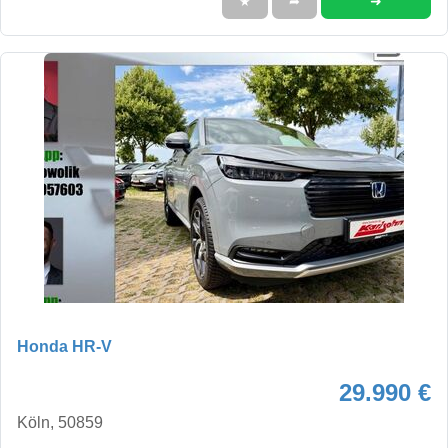
➜
★
➦
Honda HR-V
29.990 €
Köln, 50859