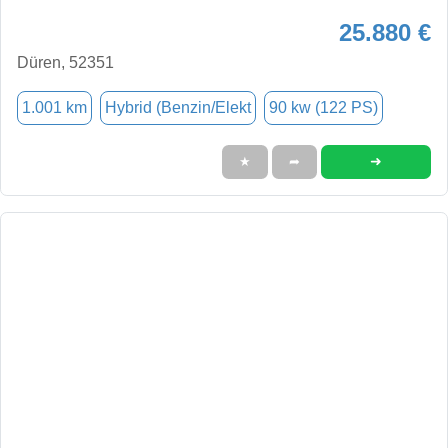
25.880 €
Düren, 52351
1.001 km
Hybrid (Benzin/Elekt
90 kw (122 PS)
➜
★
➦