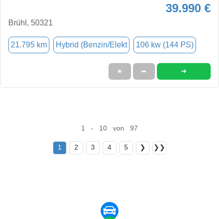
39.990 €
Brühl, 50321
21.795 km
Hybrid (Benzin/Elekt
106 kw (144 PS)
➜
★
➦
1 - 10 von 97
1
2
3
4
5
❯
❯❯