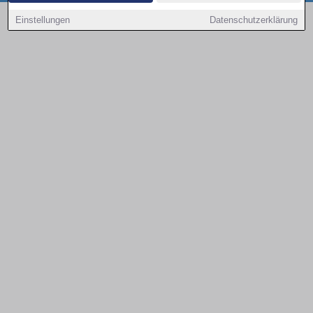
Copyright © 2000 - 2026 | 1A Infosysteme GmbH | Content by: 1a-sites-autos
Einstellungen
Datenschutzerklärung
08.08.2026