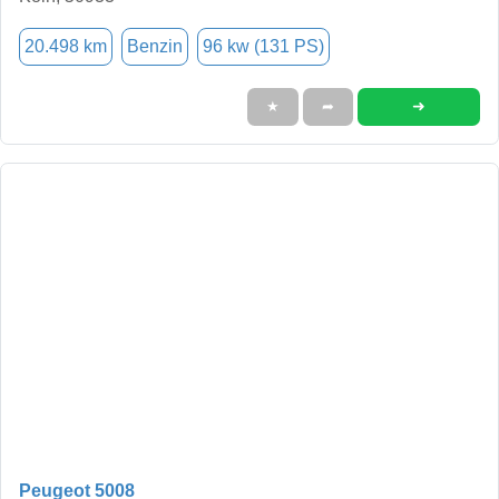
20.498 km
Benzin
96 kw (131 PS)
➜
★
➦
Peugeot 5008