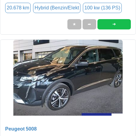
20.678 km
Hybrid (Benzin/Elekt
100 kw (136 PS)
➜
★
➦
Peugeot 5008