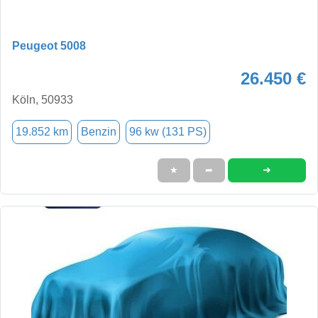
Peugeot 5008
26.450 €
Köln, 50933
19.852 km
Benzin
96 kw (131 PS)
➜
★
➦