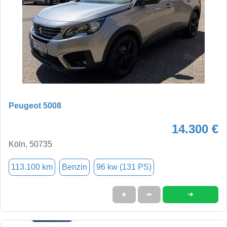
Peugeot 5008
14.300 €
Köln, 50735
113.100 km
Benzin
96 kw (131 PS)
➜
★
➦