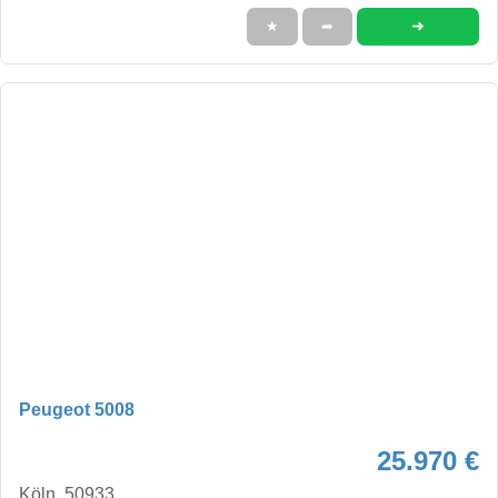
➜
★
➦
Peugeot 5008
25.970 €
Köln, 50933