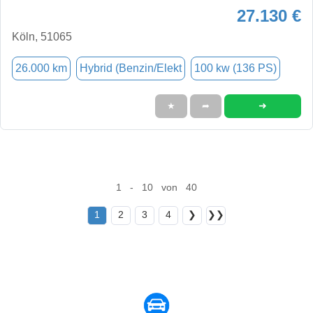
27.130 €
Köln, 51065
26.000 km
Hybrid (Benzin/Elekt
100 kw (136 PS)
➜
★
➦
1 - 10 von 40
1
2
3
4
❯
❯❯