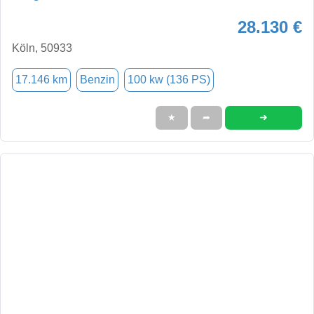
28.130 €
Köln, 50933
17.146 km
Benzin
100 kw (136 PS)
➜
★
➦