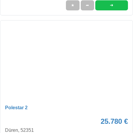
➜
★
➦
Polestar 2
25.780 €
Düren, 52351