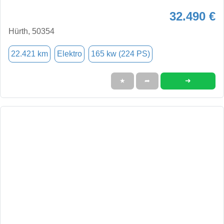
32.490 €
Hürth, 50354
22.421 km
Elektro
165 kw (224 PS)
➜
★
➦