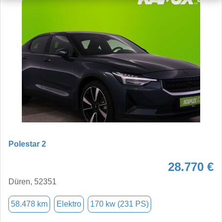
Polestar 2
28.770 €
Düren, 52351
58.478 km
Elektro
170 kw (231 PS)