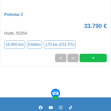
Polestar 2
33.790 €
Hürth, 50354
16.960 km
Elektro
170 kw (231 PS)
➜
★
➦