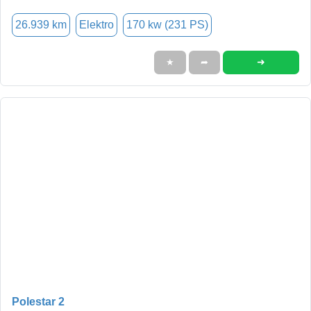
26.939 km
Elektro
170 kw (231 PS)
➜
★
➦
Polestar 2