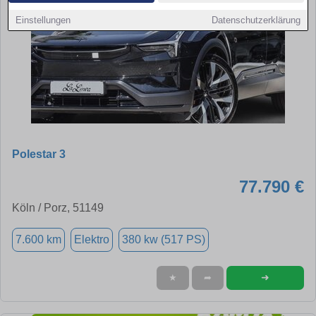
Einstellungen
Datenschutzerklärung
Polestar 3
77.790 €
Köln / Porz, 51149
7.600 km
Elektro
380 kw (517 PS)
➜
★
➦