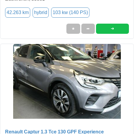
42.263 km
hybrid
103 kw (140 PS)
➜
★
➦
Renault Captur 1.3 Tce 130 GPF Experience