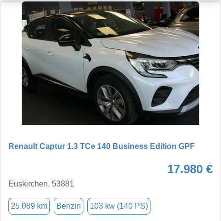
Renault Captur 1.3 TCe 140 Business Edition GPF
17.980 €
Euskirchen, 53881
25.089 km
Benzin
103 kw (140 PS)