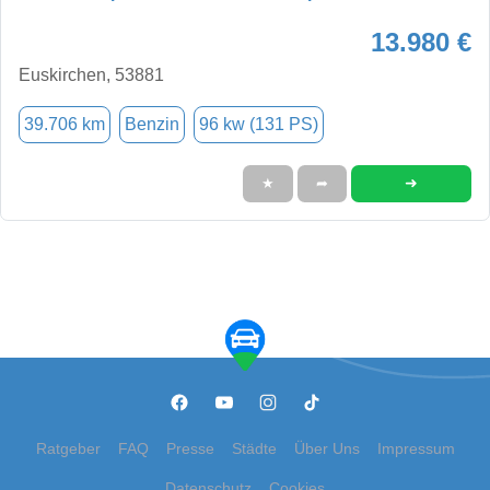
13.980 €
Euskirchen, 53881
39.706 km
Benzin
96 kw (131 PS)
➜
★
➦
Ratgeber
FAQ
Presse
Städte
Über Uns
Impressum
Datenschutz
Cookies