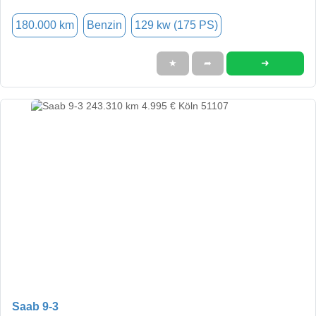
180.000 km
Benzin
129 kw (175 PS)
➜
★
➦
Saab 9-3