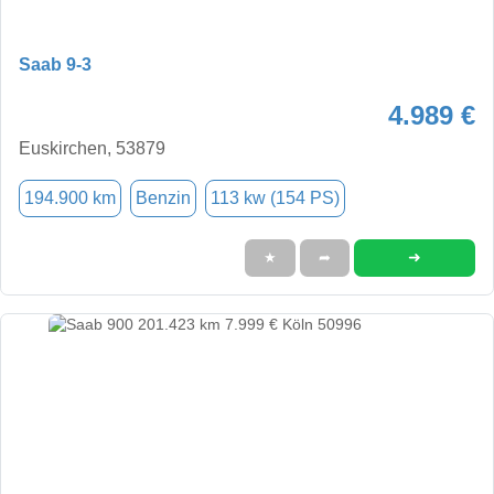
Saab 9-3
4.989 €
Euskirchen, 53879
194.900 km
Benzin
113 kw (154 PS)
➜
★
➦