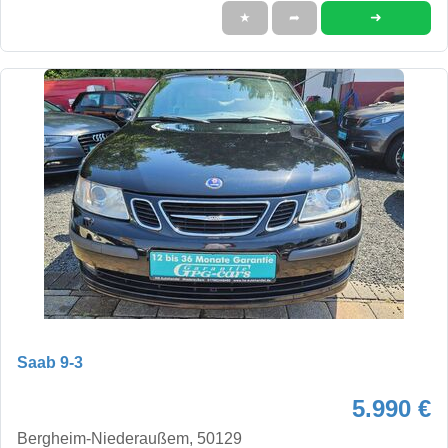
➜
★
➦
Saab 9-3
5.990 €
Bergheim-Niederaußem, 50129