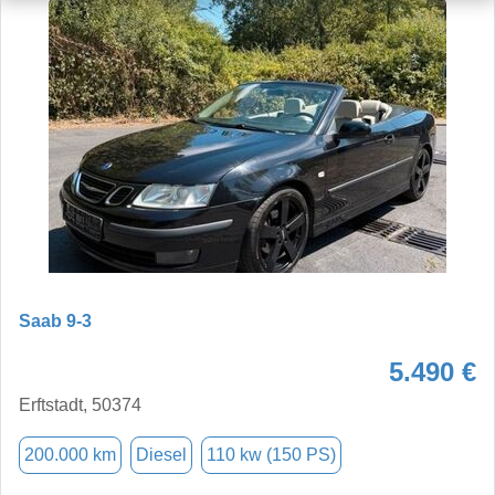
Saab 9-3
5.490 €
Erftstadt, 50374
200.000 km
Diesel
110 kw (150 PS)