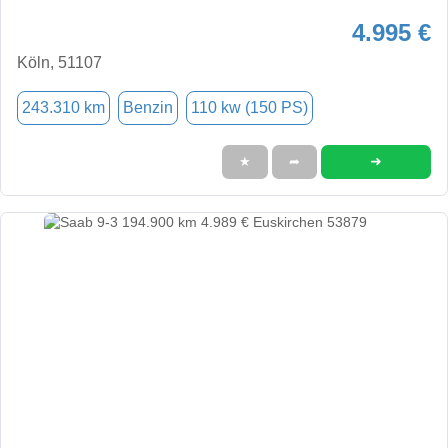
4.995 €
Köln, 51107
243.310 km
Benzin
110 kw (150 PS)
➜
★
➦