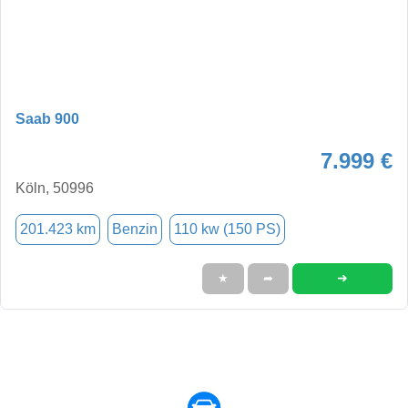
Saab 900
7.999 €
Köln, 50996
201.423 km
Benzin
110 kw (150 PS)
➜
★
➦