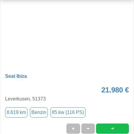
Seat Ibiza
21.980 €
Leverkusen, 51373
8.619 km
Benzin
85 kw (116 PS)
➜
★
➦