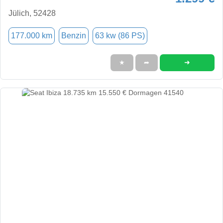
Jülich, 52428
177.000 km
Benzin
63 kw (86 PS)
➜
★
➦