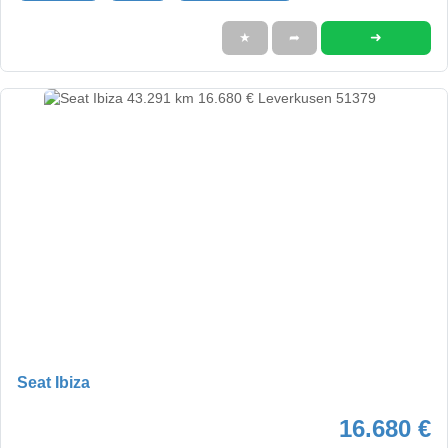
➜
★
➦
Seat Ibiza
16.680 €