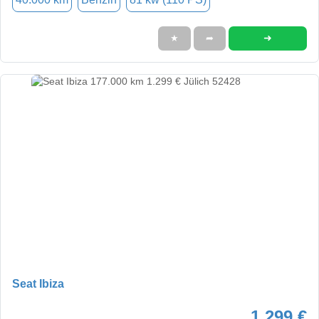
➜
★
➦
Seat Ibiza
1.299 €