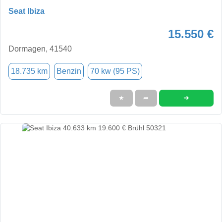
Seat Ibiza
15.550 €
Dormagen, 41540
18.735 km
Benzin
70 kw (95 PS)
➜
★
➦