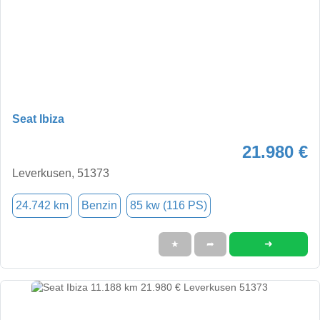
Seat Ibiza
21.980 €
Leverkusen, 51373
24.742 km
Benzin
85 kw (116 PS)
➜
★
➦