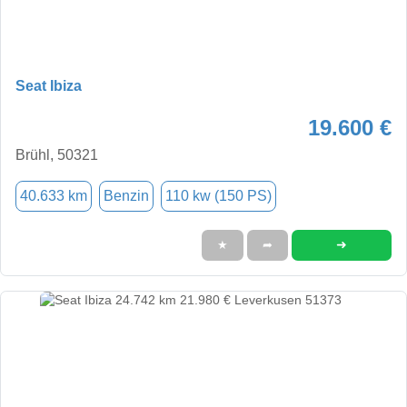
Seat Ibiza
19.600 €
Brühl, 50321
40.633 km
Benzin
110 kw (150 PS)
➜
★
➦