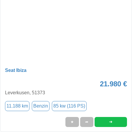
Seat Ibiza
21.980 €
Leverkusen, 51373
11.188 km
Benzin
85 kw (116 PS)
➜
★
➦