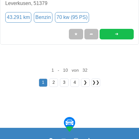
Leverkusen, 51379
43.291 km
Benzin
70 kw (95 PS)
➜
★
➦
1 - 10 von 32
1
2
3
4
❯
❯❯