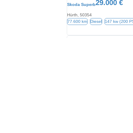
29.000 €
Skoda Superb
Hürth, 50354
77.600 km
Diesel
147 kw (200 P
26.980 €
Skoda Superb
Hürth bei Köln, 50354