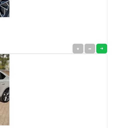
➜
★
➦