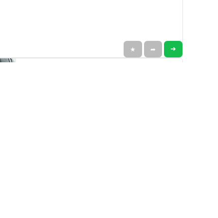
➜
★
➦