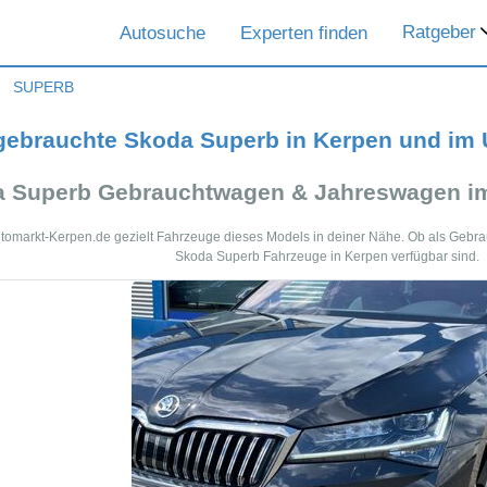
Ratgeber
Autosuche
Experten finden
SUPERB
gebrauchte Skoda Superb in Kerpen und im
 Superb Gebrauchtwagen & Jahreswagen im
tomarkt-Kerpen.de gezielt Fahrzeuge dieses Models in deiner Nähe. Ob als Gebra
Skoda Superb Fahrzeuge in Kerpen verfügbar sind.