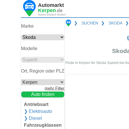
Automarkt
Kerpen
.de
Autos einfach finden
❯
SUCHEN
❯
SKODA
❯
Marke
Modelle
Skoda
Finde in Kerpen für Skoda Superb bei Au
Ort, Region oder PLZ
mehr Filter
Auto finden
Antriebsart
❯ Elektroauto
❯ Diesel
Fahrzeugklassen