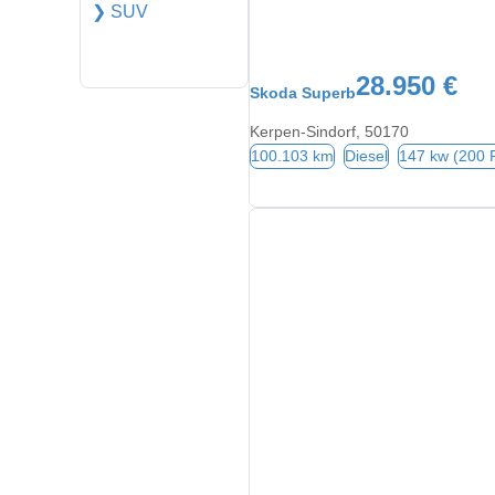
❯ SUV
28.950 €
Skoda Superb
Kerpen-Sindorf, 50170
100.103 km
Diesel
147 kw (200 