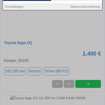
Einstellungen
Datenschutzerklärung
Toyota Aygo (X)
1.400 €
Kerpen, 50169
185.285 km
Benzin
50 kw (68 PS)
➜
★
➦