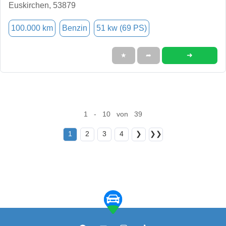
Euskirchen, 53879
100.000 km
Benzin
51 kw (69 PS)
➜
★
➦
1 - 10 von 39
1
2
3
4
❯
❯❯