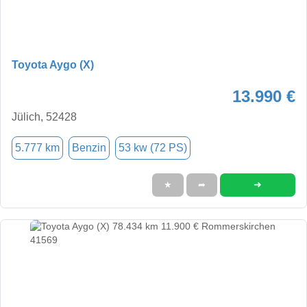
Toyota Aygo (X)
13.990 €
Jülich, 52428
5.777 km
Benzin
53 kw (72 PS)
➜
★
➦