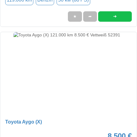
➜
★
➦
Toyota Aygo (X)
8.500 €