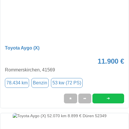
Toyota Aygo (X)
11.900 €
Rommerskirchen, 41569
78.434 km
Benzin
53 kw (72 PS)
➜
★
➦