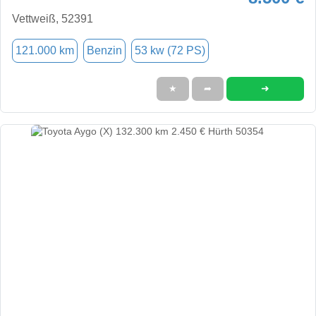
Vettweiß, 52391
121.000 km
Benzin
53 kw (72 PS)
➜
★
➦