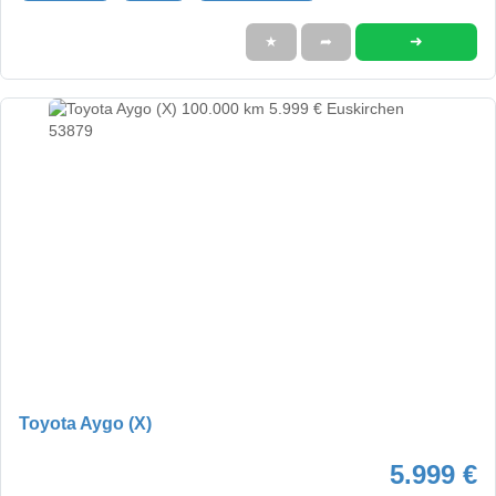
➜
★
➦
Toyota Aygo (X)
5.999 €