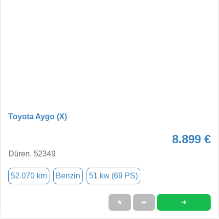
Toyota Aygo (X)
8.899 €
Düren, 52349
52.070 km
Benzin
51 kw (69 PS)
➜
★
➦