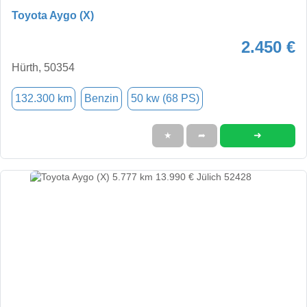
Toyota Aygo (X)
2.450 €
Hürth, 50354
132.300 km
Benzin
50 kw (68 PS)
➜
★
➦