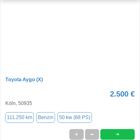
Toyota Aygo (X)
2.500 €
Köln, 50935
111.250 km
Benzin
50 kw (68 PS)
➜
★
➦