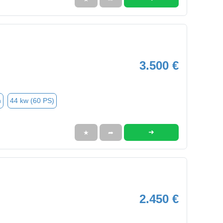
3.500 €
n
44 kw (60 PS)
➜
★
➦
2.450 €