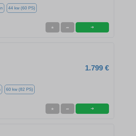
in
44 kw (60 PS)
➜
★
➦
1.799 €
n
60 kw (82 PS)
➜
★
➦