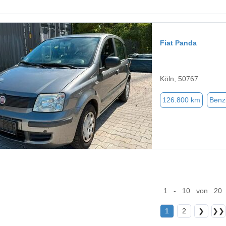
Fiat Panda
Köln, 50767
126.800 km
Benz
1 - 10 von 20
1
2
❯
❯❯