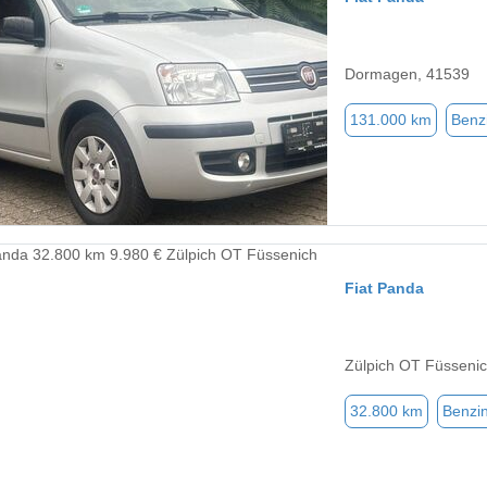
Dormagen, 41539
131.000 km
Benz
Fiat Panda
Zülpich OT Füsseni
32.800 km
Benzi