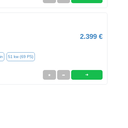
2.399 €
in
51 kw (69 PS)
➜
★
➦