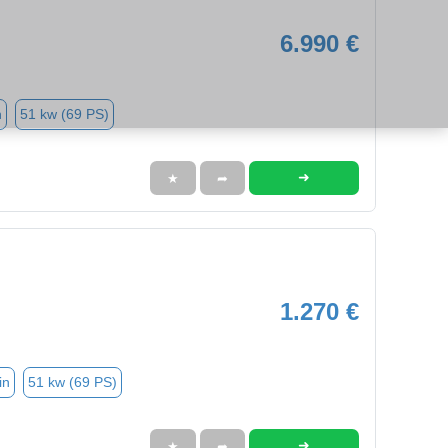
6.990 €
n
51 kw (69 PS)
➜
★
➦
1.270 €
in
51 kw (69 PS)
➜
★
➦