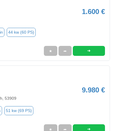
1.600 €
in
44 kw (60 PS)
➜
★
➦
9.980 €
ch, 53909
n
51 kw (69 PS)
➜
★
➦