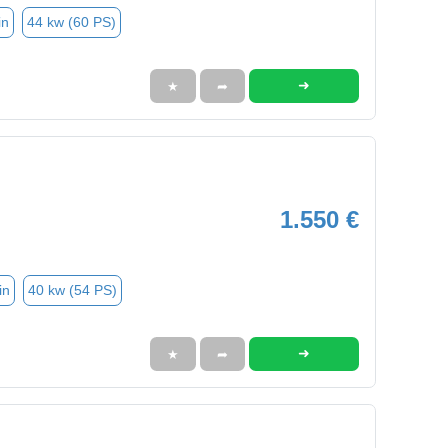
in
44 kw (60 PS)
➜
★
➦
1.550 €
in
40 kw (54 PS)
➜
★
➦