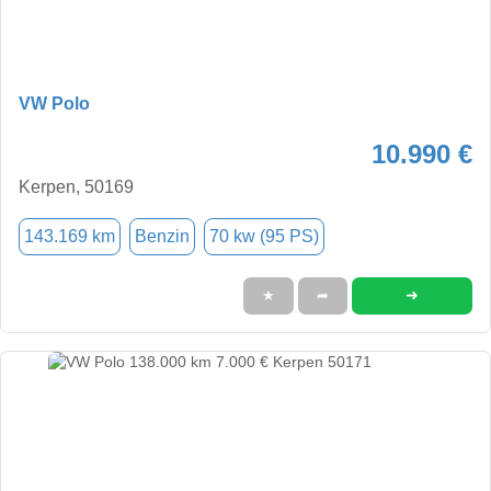
VW Polo
10.990 €
Kerpen, 50169
143.169 km
Benzin
70 kw (95 PS)
➜
★
➦