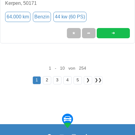
Kerpen, 50171
64.000 km
Benzin
44 kw (60 PS)
➜
★
➦
1 - 10 von 254
1
2
3
4
5
❯
❯❯