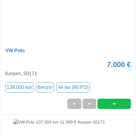
VW Polo
7.000 €
Kerpen, 50171
138.000 km
Benzin
44 kw (60 PS)
➜
★
➦