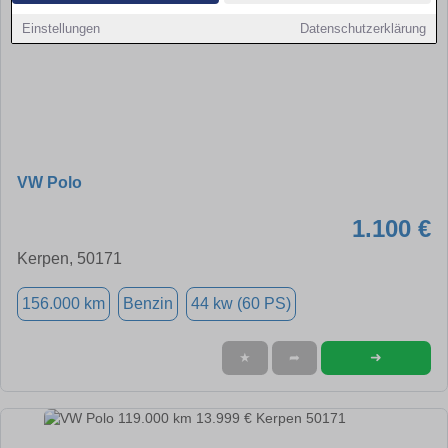
Einstellungen
Datenschutzerklärung
VW Polo
1.100 €
Kerpen, 50171
156.000 km
Benzin
44 kw (60 PS)
➜
★
➦