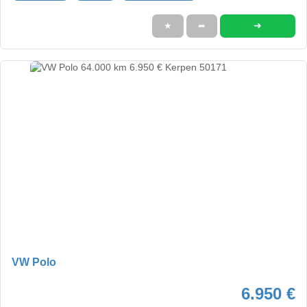
➜
★
➦
VW Polo
6.950 €