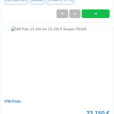
➜
★
➦
VW Polo
23.150 €