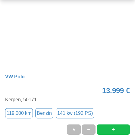
VW Polo
13.999 €
Kerpen, 50171
119.000 km
Benzin
141 kw (192 PS)
➜
★
➦