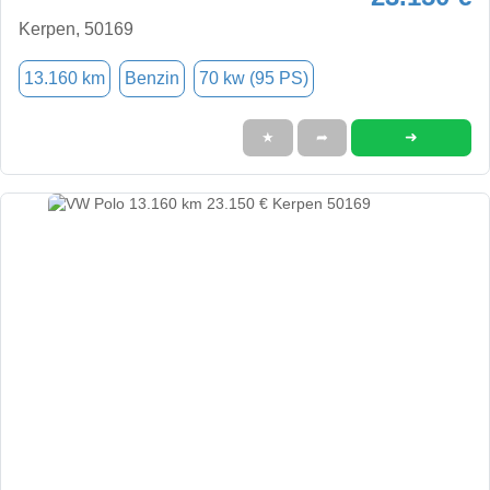
Kerpen, 50169
13.160 km
Benzin
70 kw (95 PS)
➜
★
➦