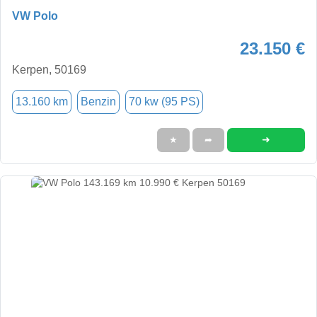
VW Polo
23.150 €
Kerpen, 50169
13.160 km
Benzin
70 kw (95 PS)
➜
★
➦