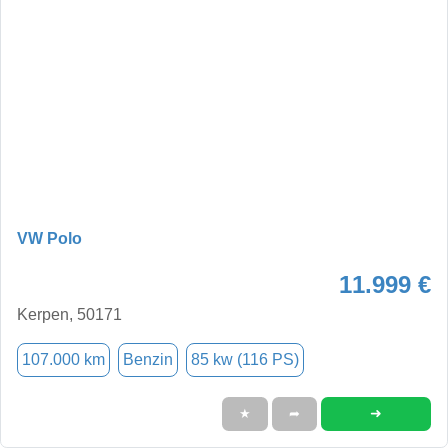
VW Polo
11.999 €
Kerpen, 50171
107.000 km
Benzin
85 kw (116 PS)
➜
★
➦