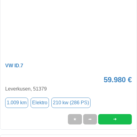
VW ID.7
59.980 €
Leverkusen, 51379
1.009 km
Elektro
210 kw (286 PS)
➜
★
➦