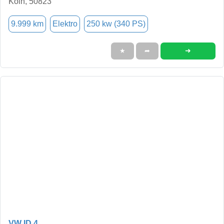
Köln, 50823
9.999 km
Elektro
250 kw (340 PS)
➜
★
➦
VW ID.4