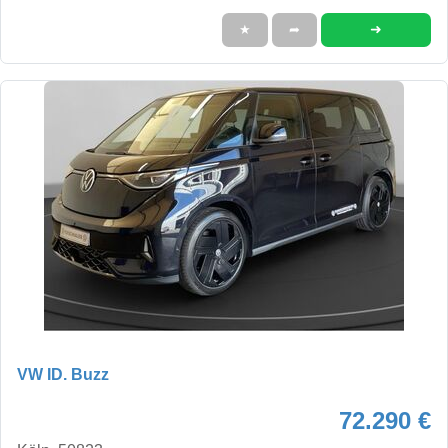
➜
★
➦
VW ID. Buzz
72.290 €