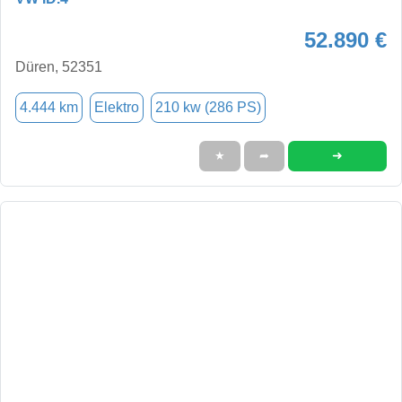
52.890 €
Düren, 52351
4.444 km
Elektro
210 kw (286 PS)
➜
★
➦