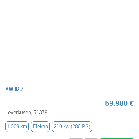
VW ID.7
59.980 €
Leverkusen, 51379
1.009 km
Elektro
210 kw (286 PS)