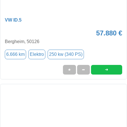
VW ID.5
57.880 €
Bergheim, 50126
6.666 km
Elektro
250 kw (340 PS)
➜
★
➦