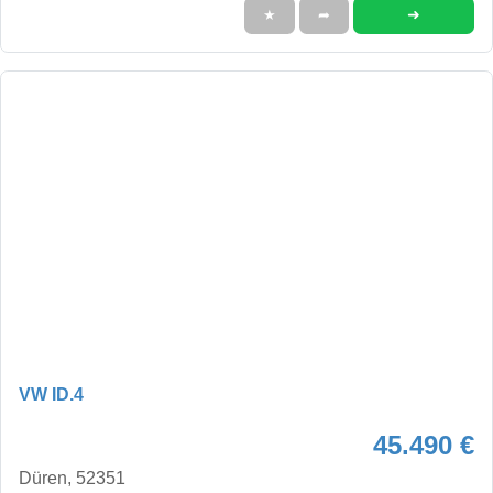
➜
★
➦
VW ID.4
45.490 €
Düren, 52351