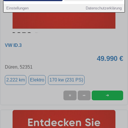
Einstellungen
Datenschutzerklärung
VW ID.3
49.990 €
Düren, 52351
2.222 km
Elektro
170 kw (231 PS)
➜
★
➦