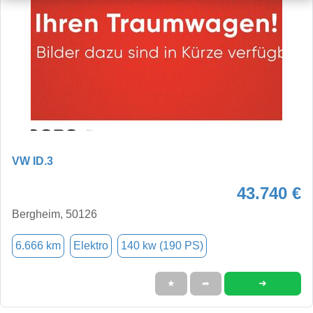
VW ID.3
43.740 €
Bergheim, 50126
6.666 km
Elektro
140 kw (190 PS)
➜
★
➦