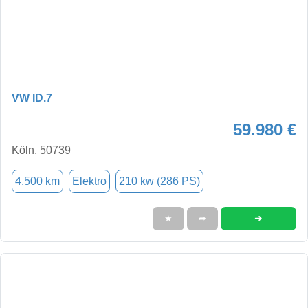
VW ID.7
59.980 €
Köln, 50739
4.500 km
Elektro
210 kw (286 PS)
➜
★
➦