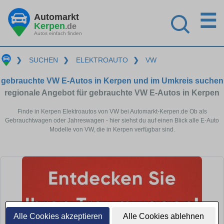
☰
Automarkt
Kerpen
.de
Autos einfach finden
❯
SUCHEN
❯
ELEKTROAUTO
❯
VW
gebrauchte VW E-Autos in Kerpen und im Umkreis suchen
regionale Angebot für gebrauchte VW E-Autos in Kerpen
Finde in Kerpen Elektroautos von VW bei Automarkt-Kerpen.de Ob als
Gebrauchtwagen oder Jahreswagen - hier siehst du auf einen Blick alle E-Auto
Modelle von VW, die in Kerpen verfügbar sind.
Alle Cookies akzeptieren
Alle Cookies ablehnen