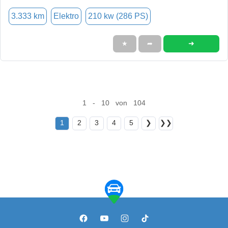
3.333 km
Elektro
210 kw (286 PS)
➜
★
➦
1 - 10 von 104
1
2
3
4
5
❯
❯❯