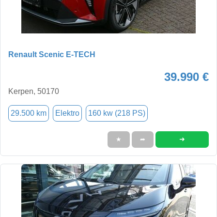
Renault Scenic E-TECH
39.990 €
Kerpen, 50170
29.500 km
Elektro
160 kw (218 PS)
➜
★
➦