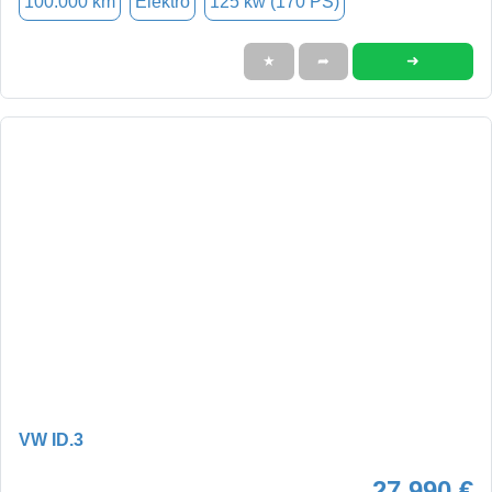
100.000 km
Elektro
125 kw (170 PS)
➜
★
➦
VW ID.3
27.990 €