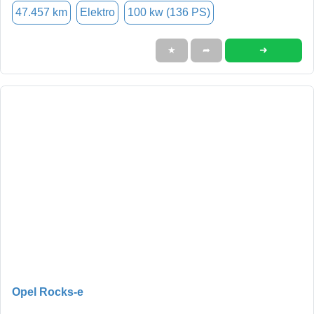
47.457 km
Elektro
100 kw (136 PS)
➜
★
➦
Opel Rocks-e