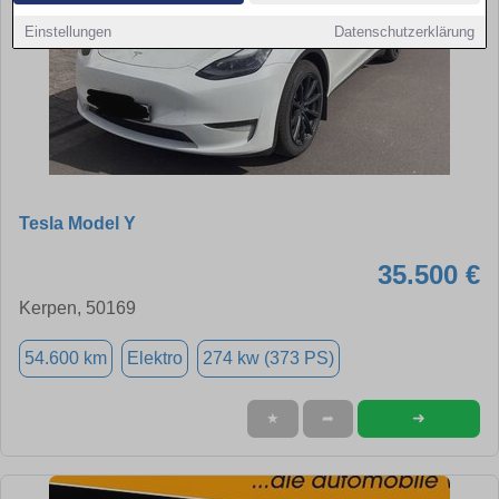
Einstellungen
Datenschutzerklärung
Tesla Model Y
35.500 €
Kerpen, 50169
54.600 km
Elektro
274 kw (373 PS)
➜
★
➦