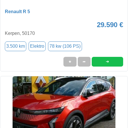
Renault R 5
29.590 €
Kerpen, 50170
3.500 km
Elektro
78 kw (106 PS)
➜
★
➦