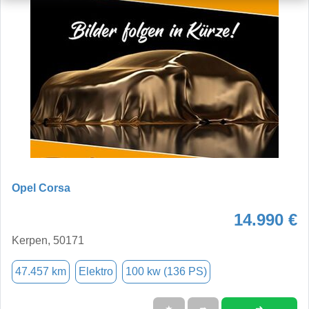
Opel Corsa
14.990 €
Kerpen, 50171
47.457 km
Elektro
100 kw (136 PS)
➜
★
➦