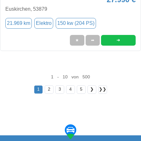
Euskirchen, 53879
21.969 km
Elektro
150 kw (204 PS)
➜
★
➦
1 - 10 von 500
1
2
3
4
5
❯
❯❯