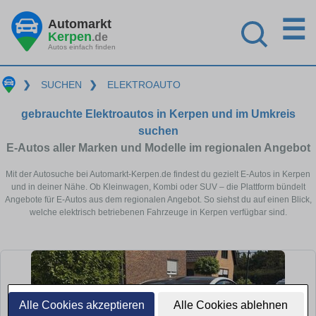
☰
Automarkt
Kerpen
.de
Autos einfach finden
❯
SUCHEN
❯
ELEKTROAUTO
gebrauchte Elektroautos in Kerpen und im Umkreis
suchen
E-Autos aller Marken und Modelle im regionalen Angebot
Mit der Autosuche bei Automarkt-Kerpen.de findest du gezielt E-Autos in Kerpen
und in deiner Nähe. Ob Kleinwagen, Kombi oder SUV – die Plattform bündelt
Angebote für E-Autos aus dem regionalen Angebot. So siehst du auf einen Blick,
welche elektrisch betriebenen Fahrzeuge in Kerpen verfügbar sind.
Alle Cookies akzeptieren
Alle Cookies ablehnen