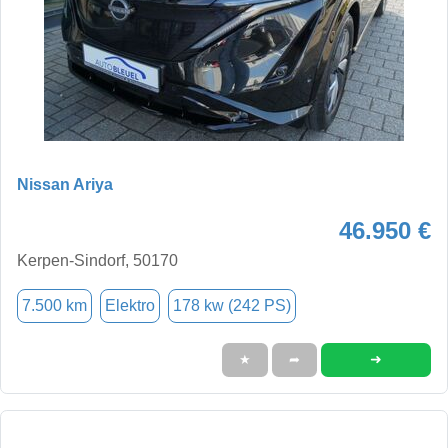
Nissan Ariya
46.950 €
Kerpen-Sindorf, 50170
7.500 km
Elektro
178 kw (242 PS)
➜
★
➦