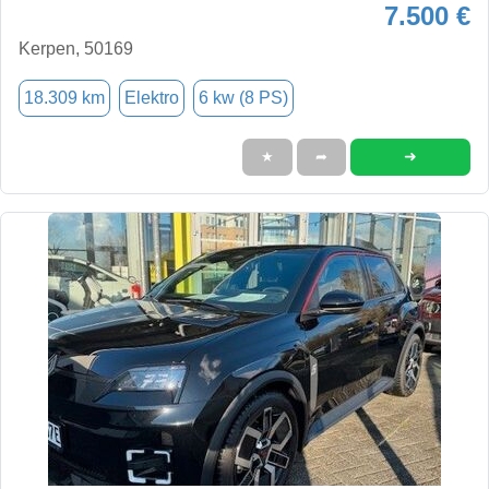
7.500 €
Kerpen, 50169
18.309 km
Elektro
6 kw (8 PS)
➜
★
➦