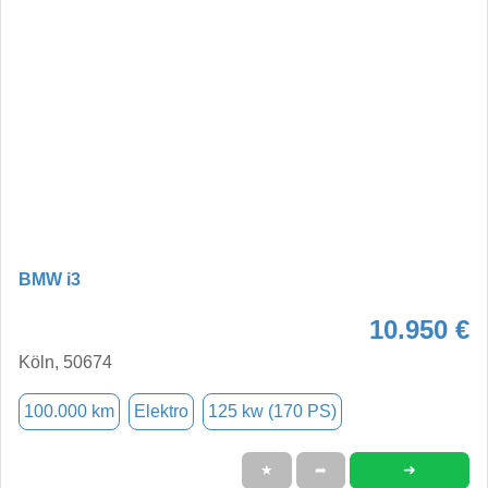
BMW i3
10.950 €
Köln, 50674
100.000 km
Elektro
125 kw (170 PS)
➜
★
➦