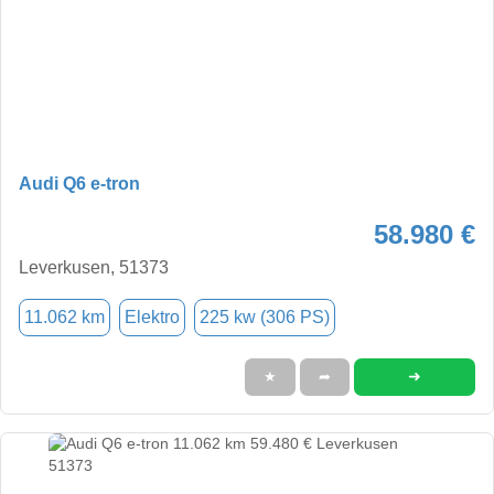
Audi Q6 e-tron
58.980 €
Leverkusen, 51373
11.062 km
Elektro
225 kw (306 PS)
➜
★
➦