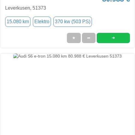
Leverkusen, 51373
15.080 km
Elektro
370 kw (503 PS)
➜
★
➦