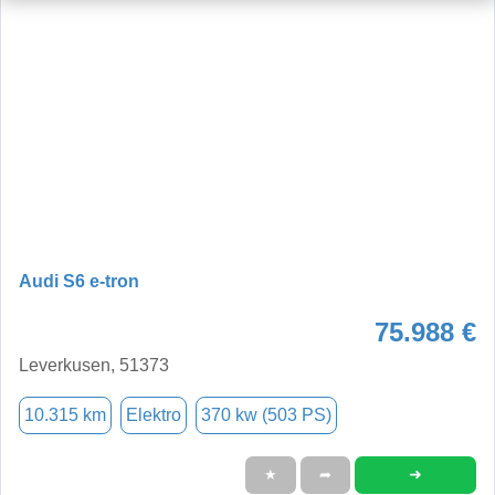
Audi S6 e-tron
75.988 €
Leverkusen, 51373
10.315 km
Elektro
370 kw (503 PS)
➜
★
➦