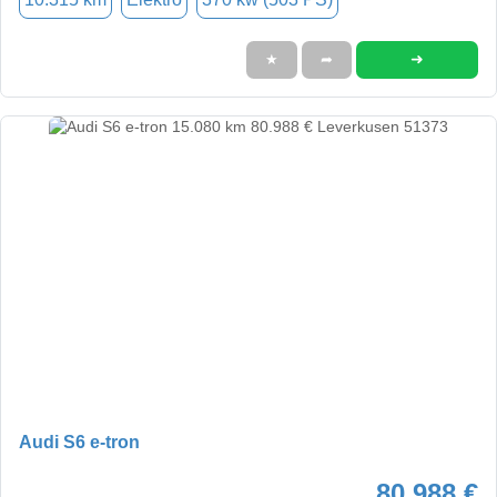
➜
★
➦
Audi S6 e-tron
80.988 €