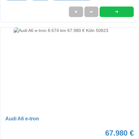
➜
★
➦
Audi A6 e-tron
67.980 €