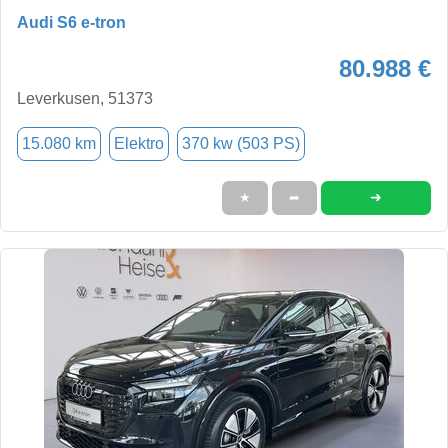
Audi S6 e-tron
80.988 €
Leverkusen, 51373
15.080 km
Elektro
370 kw (503 PS)
➜
★
➦