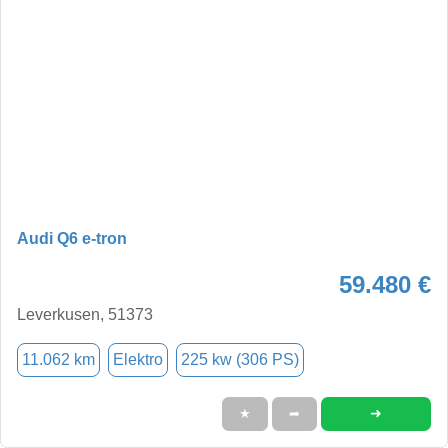
Audi Q6 e-tron
59.480 €
Leverkusen, 51373
11.062 km
Elektro
225 kw (306 PS)
➜
★
➦