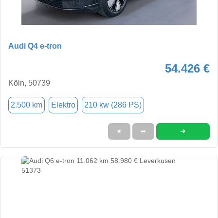
Audi Q4 e-tron
54.426 €
Köln, 50739
2.500 km
Elektro
210 kw (286 PS)
➜
★
➦