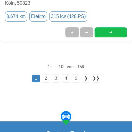
Köln, 50823
8.674 km
Elektro
315 kw (428 PS)
➜
★
➦
1 - 10 von 159
1
2
3
4
5
❯
❯❯