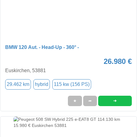
BMW 120 Aut. - Head-Up - 360° -
26.980 €
Euskirchen, 53881
29.462 km
hybrid
115 kw (156 PS)
➜
★
➦