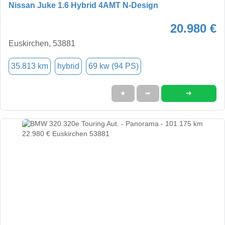
Nissan Juke 1.6 Hybrid 4AMT N-Design
20.980 €
Euskirchen, 53881
35.813 km
hybrid
69 kw (94 PS)
➜
★
➦