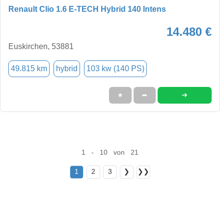
Renault Clio 1.6 E-TECH Hybrid 140 Intens
14.480 €
Euskirchen, 53881
49.815 km
hybrid
103 kw (140 PS)
➜
★
➦
1 - 10 von 21
1
2
3
❯
❯❯