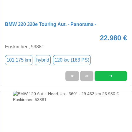
BMW 320 320e Touring Aut. - Panorama -
22.980 €
Euskirchen, 53881
101.175 km
hybrid
120 kw (163 PS)
➜
★
➦