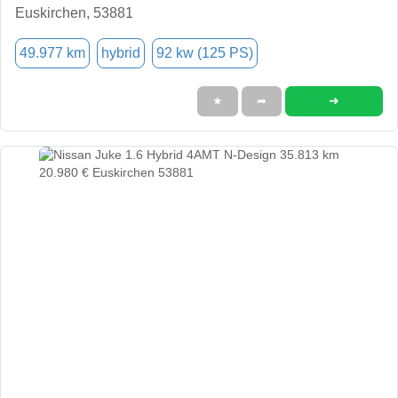
Euskirchen, 53881
49.977 km
hybrid
92 kw (125 PS)
➜
★
➦