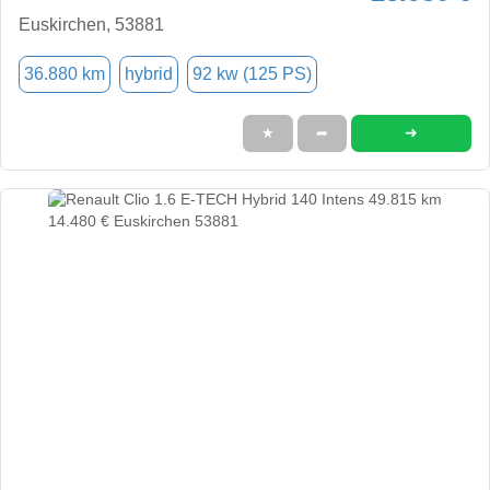
Euskirchen, 53881
36.880 km
hybrid
92 kw (125 PS)
➜
★
➦