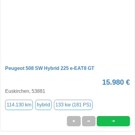
Peugeot 508 SW Hybrid 225 e-EAT8 GT
15.980 €
Euskirchen, 53881
114.130 km
hybrid
133 kw (181 PS)
➜
★
➦