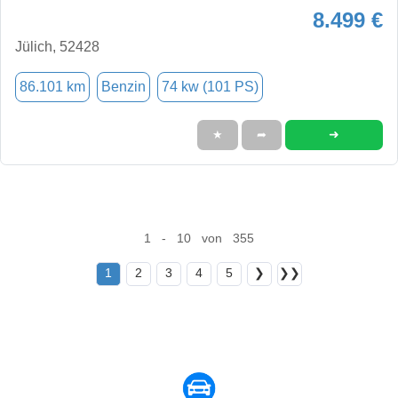
8.499 €
Jülich, 52428
86.101 km
Benzin
74 kw (101 PS)
➜
★
➦
1 - 10 von 355
1
2
3
4
5
❯
❯❯