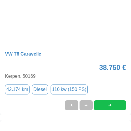
VW T6 Caravelle
38.750 €
Kerpen, 50169
42.174 km
Diesel
110 kw (150 PS)
➜
★
➦