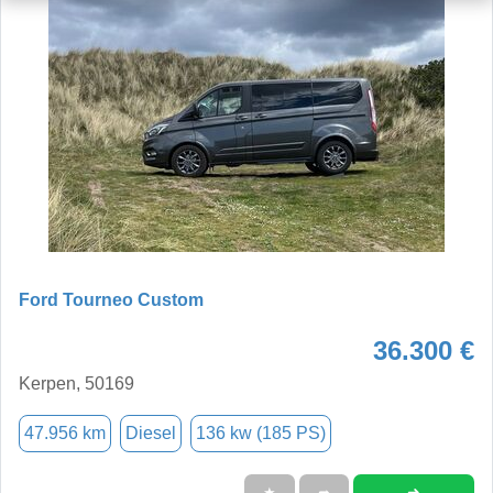
Ford Tourneo Custom
36.300 €
Kerpen, 50169
47.956 km
Diesel
136 kw (185 PS)
➜
★
➦