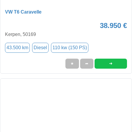
VW T6 Caravelle
38.950 €
Kerpen, 50169
43.500 km
Diesel
110 kw (150 PS)
➜
★
➦