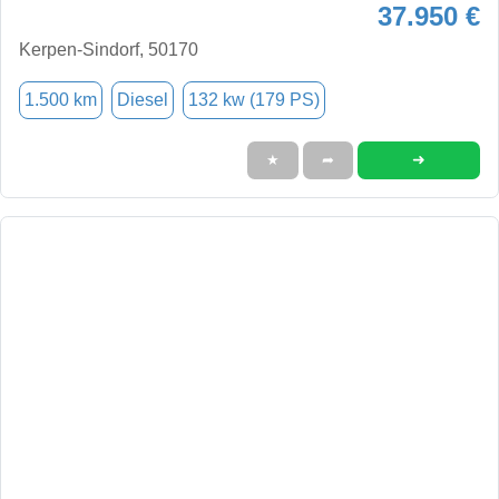
37.950 €
Kerpen-Sindorf, 50170
1.500 km
Diesel
132 kw (179 PS)
➜
★
➦