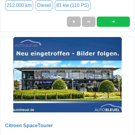
212.000 km
Diesel
81 kw (110 PS)
➜
★
➦
Citroen SpaceTourer