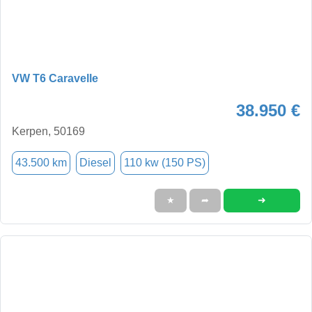
VW T6 Caravelle
38.950 €
Kerpen, 50169
43.500 km
Diesel
110 kw (150 PS)
➜
★
➦