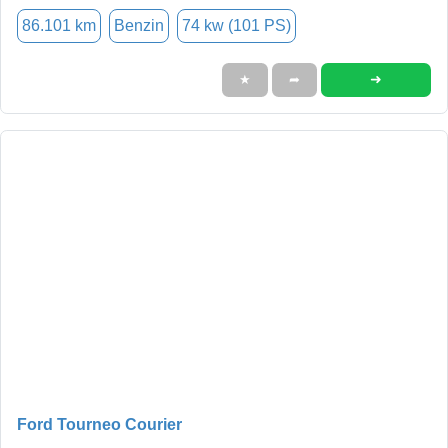
86.101 km
Benzin
74 kw (101 PS)
➜
★
➦
Ford Tourneo Courier