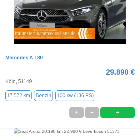
Mercedes A 180
29.890 €
Köln, 51149
17.572 km
Benzin
100 kw (136 PS)
➜
★
➦