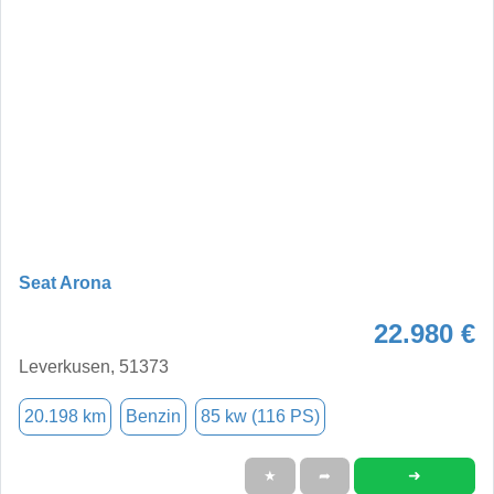
Seat Arona
22.980 €
Leverkusen, 51373
20.198 km
Benzin
85 kw (116 PS)
➜
★
➦