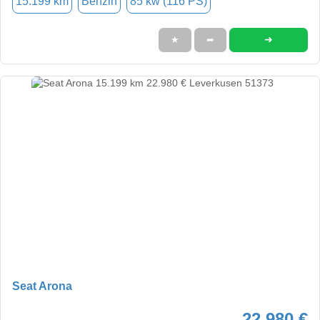
15.199 km
Benzin
85 kw (116 PS)
➜
★
➦
Seat Arona
22.980 €