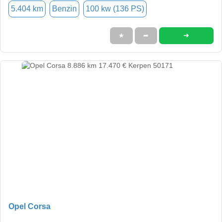
5.404 km
Benzin
100 kw (136 PS)
➜
★
➦
Opel Corsa