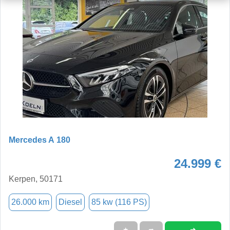
Mercedes A 180
24.999 €
Kerpen, 50171
26.000 km
Diesel
85 kw (116 PS)
➜
★
➦