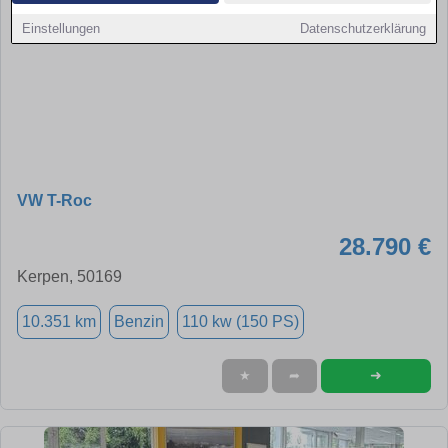
Einstellungen
Datenschutzerklärung
VW T-Roc
28.790 €
Kerpen, 50169
10.351 km
Benzin
110 kw (150 PS)
➜
★
➦