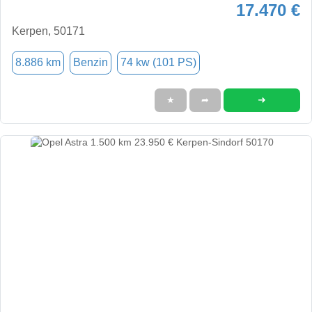
17.470 €
Kerpen, 50171
8.886 km
Benzin
74 kw (101 PS)
➜
★
➦