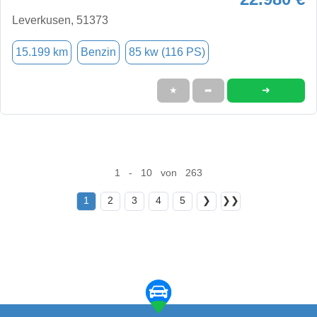
Leverkusen, 51373
15.199 km
Benzin
85 kw (116 PS)
➜
★
➦
1 - 10 von 263
1
2
3
4
5
❯
❯❯