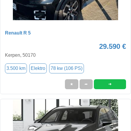
Renault R 5
29.590 €
Kerpen, 50170
3.500 km
Elektro
78 kw (106 PS)
➜
★
➦