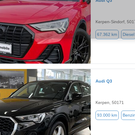
Audi Q3
Kerpen-Sindorf, 501
67.362 km
Diesel
Audi Q3
Kerpen, 50171
93.000 km
Benzi