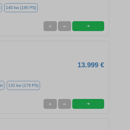
n
140 kw (190 PS)
➜
★
➦
13.999 €
in
132 kw (179 PS)
➜
★
➦