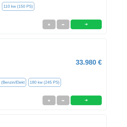
110 kw (150 PS)
➜
★
➦
33.980 €
 (Benzin/Elekt
180 kw (245 PS)
➜
★
➦