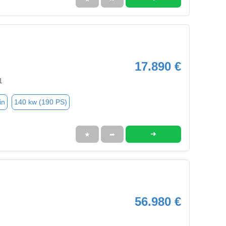
17.890 €
1
in
140 kw (190 PS)
➜
★
➦
56.980 €