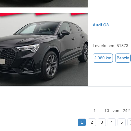
Audi Q3
Leverkusen, 51373
2.980 km
Benzin
1 - 10 von 242
1
2
3
4
5