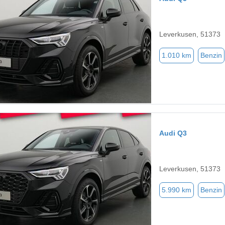
Leverkusen, 51373
1.010 km
Benzin
Audi Q3
Leverkusen, 51373
5.990 km
Benzin