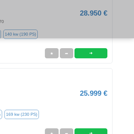
28.950 €
70
140 kw (190 PS)
➜
★
➦
25.999 €
n
169 kw (230 PS)
➜
★
➦