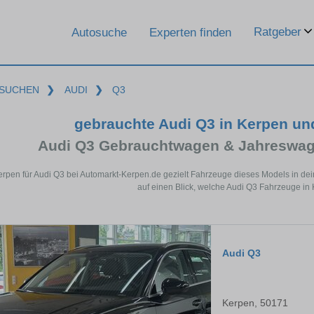
Ratgeber
Autosuche
Experten finden
SUCHEN
❯
AUDI
❯
Q3
gebrauchte Audi Q3 in Kerpen u
Audi Q3 Gebrauchtwagen & Jahreswag
erpen für Audi Q3 bei Automarkt-Kerpen.de gezielt Fahrzeuge dieses Models in de
auf einen Blick, welche Audi Q3 Fahrzeuge in 
Audi Q3
Kerpen, 50171