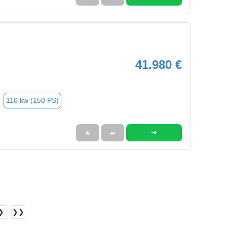
41.980 €
110 kw (150 PS)
➜
★
➦
❯
❯❯