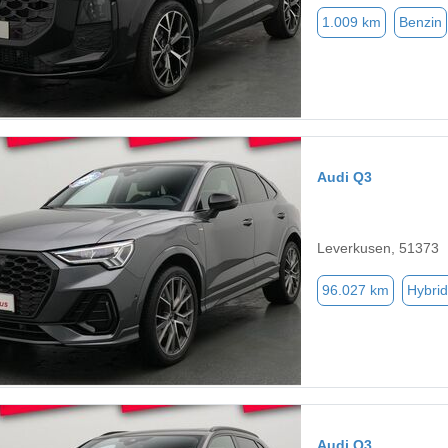
1.009 km
Benzin
Audi Q3
Leverkusen, 51373
96.027 km
Hybrid
Audi Q3