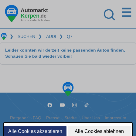
☰
Automarkt
Kerpen
.de
Autos einfach finden
❯
SUCHEN
❯
AUDI
❯
Q7
Leider konnten wir derzeit keine passenden Autos finden.
Schauen Sie bald wieder vorbei!
Ratgeber
FAQ
Presse
Städte
Über Uns
Impressum
Datenschutz
Cookies
Alle Cookies akzeptieren
Alle Cookies ablehnen