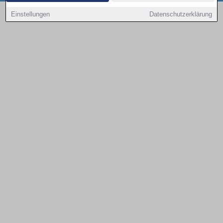
Copyright © 2000 - 2026 | 1A Infosysteme GmbH | Content by: 1a-sites-autos
Einstellungen
Datenschutzerklärung
09.08.2026