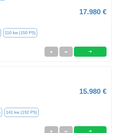
17.980 €
110 kw (150 PS)
➜
★
➦
15.980 €
n
141 kw (192 PS)
➜
★
➦