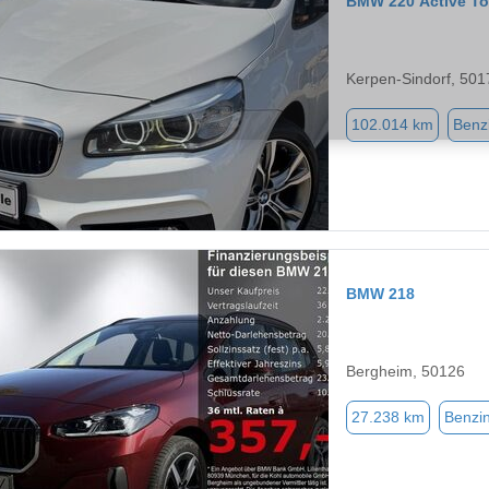
BMW 220 Active To
Kerpen-Sindorf, 501
102.014 km
Benz
BMW 218
Bergheim, 50126
27.238 km
Benzi