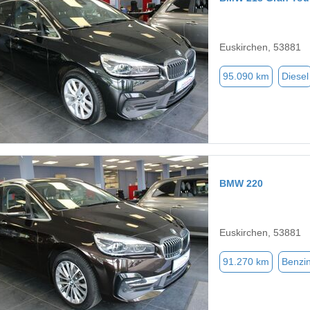
Euskirchen, 53881
95.090 km
Diesel
BMW 220
Euskirchen, 53881
91.270 km
Benzi