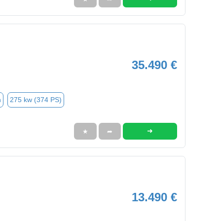
35.490 €
n
275 kw (374 PS)
➜
★
➦
13.490 €