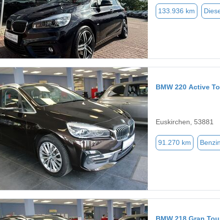
133.936 km
Diese
BMW 220 Active To
Euskirchen, 53881
91.270 km
Benzi
BMW 218 Gran Tou