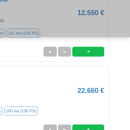
urer
12.550 €
70
in
141 kw (192 PS)
➜
★
➦
22.660 €
n
100 kw (136 PS)
➜
★
➦