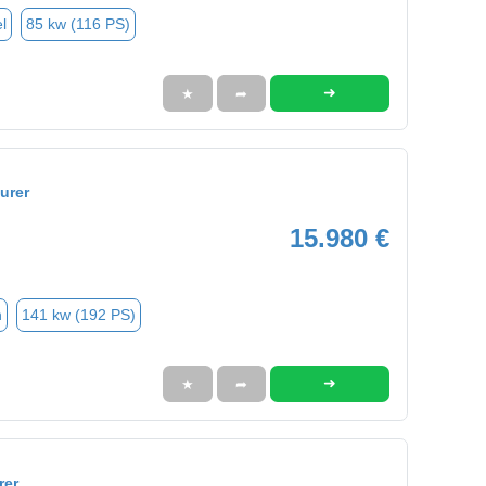
l
85 kw (116 PS)
➜
★
➦
urer
15.980 €
n
141 kw (192 PS)
➜
★
➦
rer