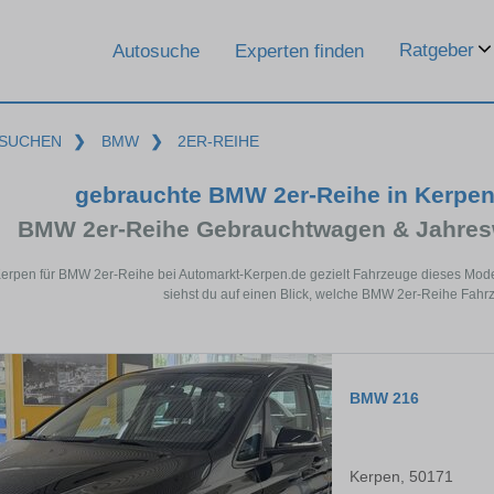
Ratgeber
Autosuche
Experten finden
SUCHEN
❯
BMW
❯
2ER-REIHE
gebrauchte BMW 2er-Reihe in Kerpe
BMW 2er-Reihe Gebrauchtwagen & Jahres
Kerpen für BMW 2er-Reihe bei Automarkt-Kerpen.de gezielt Fahrzeuge dieses Mod
siehst du auf einen Blick, welche BMW 2er-Reihe Fahrz
BMW 216
Kerpen, 50171