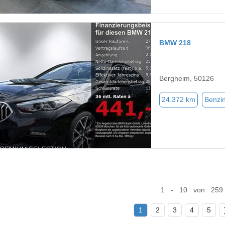
BMW 218
Bergheim, 50126
24.372 km
Benzi
1 - 10 von 259
1
2
3
4
5