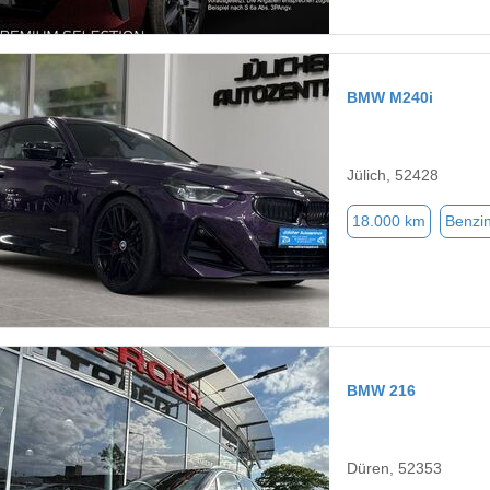
BMW M240i
Jülich, 52428
18.000 km
Benzi
BMW 216
Düren, 52353