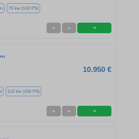
in
75 kw (102 PS)
➜
★
➦
rer
10.950 €
l
110 kw (150 PS)
➜
★
➦