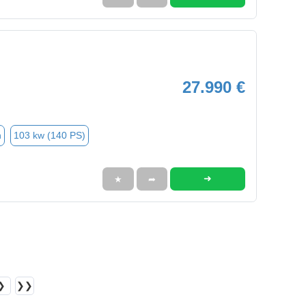
27.990 €
n
103 kw (140 PS)
➜
★
➦
❯
❯❯