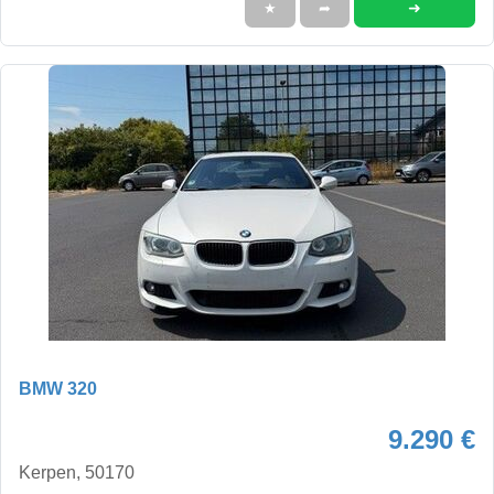
➜
★
➦
BMW 320
9.290 €
Kerpen, 50170