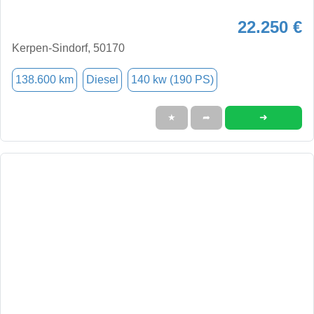
22.250 €
Kerpen-Sindorf, 50170
138.600 km
Diesel
140 kw (190 PS)
➜
★
➦