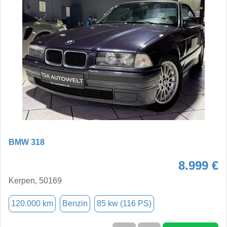
BMW 318
8.999 €
Kerpen, 50169
120.000 km
Benzin
85 kw (116 PS)