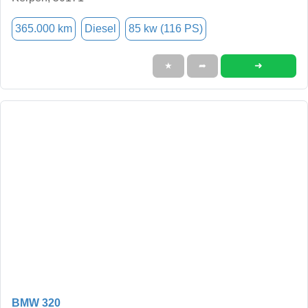
365.000 km
Diesel
85 kw (116 PS)
➜
★
➦
BMW 320