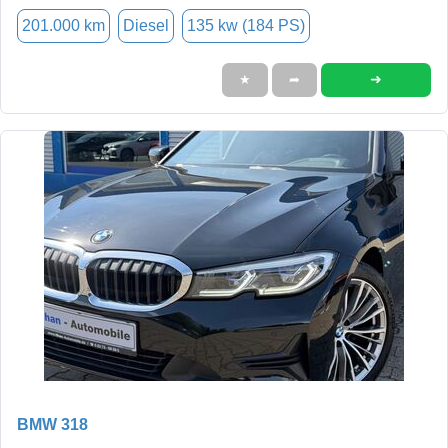
201.000 km
Diesel
135 kw (184 PS)
➜
★
➦
BMW 318