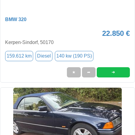
BMW 320
22.850 €
Kerpen-Sindorf, 50170
159.612 km
Diesel
140 kw (190 PS)
➜
★
➦