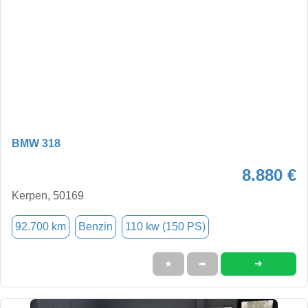
BMW 318
8.880 €
Kerpen, 50169
92.700 km
Benzin
110 kw (150 PS)
➜
★
➦