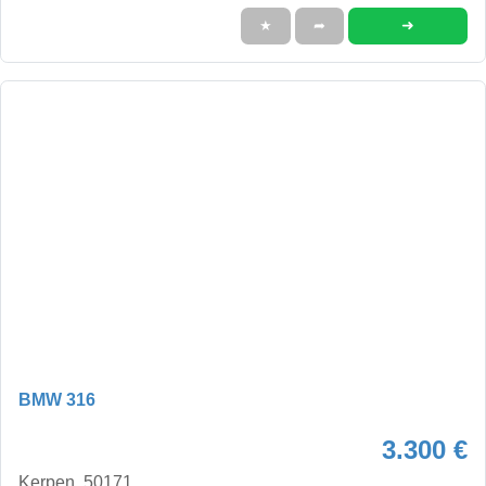
➜
★
➦
BMW 316
3.300 €
Kerpen, 50171