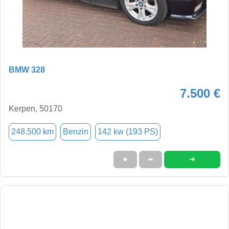
BMW 328
7.500 €
Kerpen, 50170
248.500 km
Benzin
142 kw (193 PS)
➜
★
➦