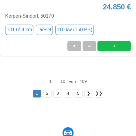
24.850 €
Kerpen-Sindorf, 50170
101.654 km
Diesel
110 kw (150 PS)
➜
★
➦
1 - 10 von 409
1
2
3
4
5
❯
❯❯