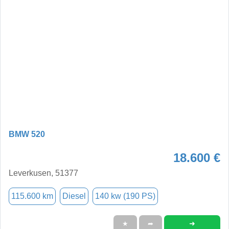
BMW 520
18.600 €
Leverkusen, 51377
115.600 km
Diesel
140 kw (190 PS)
➜
★
➦