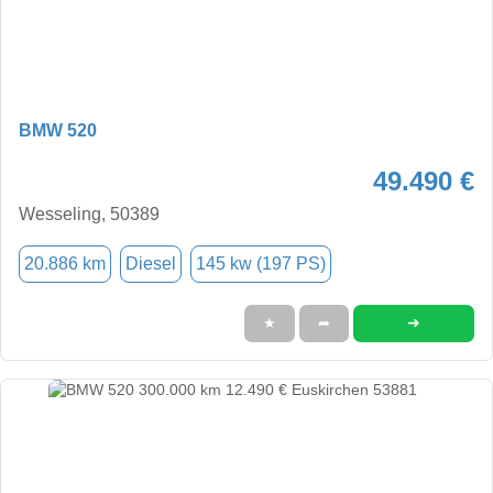
BMW 520
49.490 €
Wesseling, 50389
20.886 km
Diesel
145 kw (197 PS)
➜
★
➦