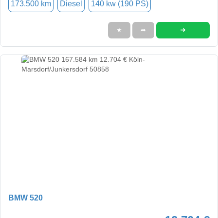
173.500 km
Diesel
140 kw (190 PS)
➜
★
➦
BMW 520