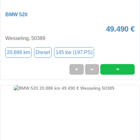
BMW 520
49.490 €
Wesseling, 50389
20.886 km
Diesel
145 kw (197 PS)
➜
★
➦