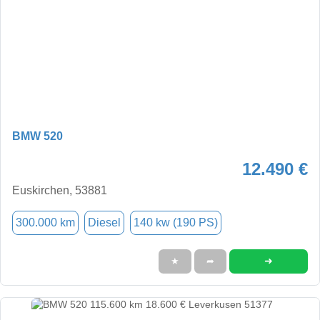
BMW 520
12.490 €
Euskirchen, 53881
300.000 km
Diesel
140 kw (190 PS)
➜
★
➦