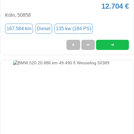
12.704 €
Köln, 50858
167.584 km
Diesel
135 kw (184 PS)
➜
★
➦