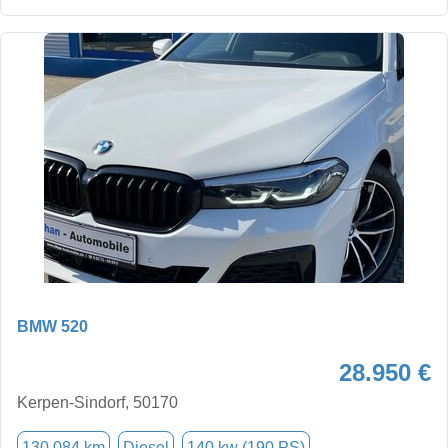
BMW 520
28.950 €
Kerpen-Sindorf, 50170
130.084 km
Diesel
140 kw (190 PS)