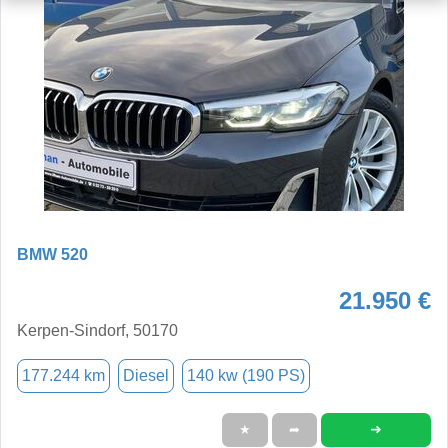
BMW 520
21.950 €
Kerpen-Sindorf, 50170
177.244 km
Diesel
140 kw (190 PS)
➜
★
➦