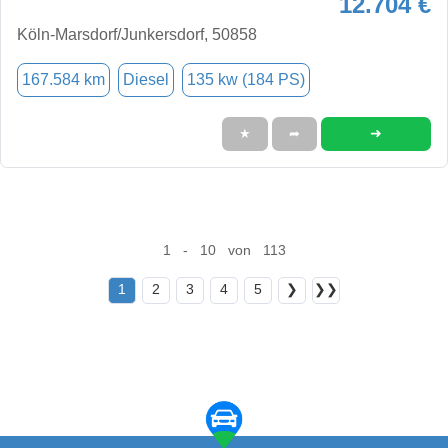
12.704 €
Köln-Marsdorf/Junkersdorf, 50858
167.584 km
Diesel
135 kw (184 PS)
➜
★
➦
1 - 10 von 113
1
2
3
4
5
❯
❯❯