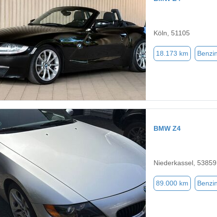
Köln, 51105
18.173 km
Benzi
BMW Z4
Niederkassel, 53859
89.000 km
Benzi