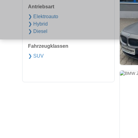
Antriebsart
❯ Elektroauto
❯ Hybrid
❯ Diesel
Fahrzeugklassen
❯ SUV