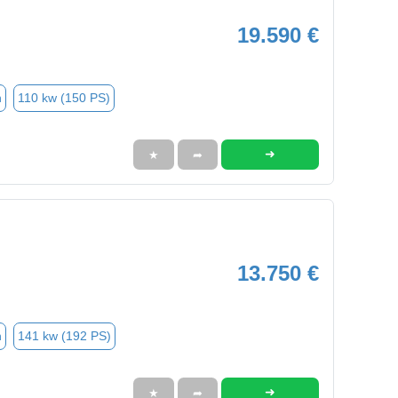
19.590 €
n
110 kw (150 PS)
➜
★
➦
13.750 €
n
141 kw (192 PS)
➜
★
➦