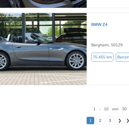
BMW Z4
Bergheim, 50129
75.455 km
Benzi
1 - 10 von 30
1
2
3
❯