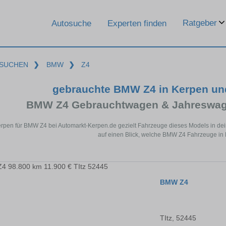
Ratgeber
Autosuche
Experten finden
SUCHEN
❯
BMW
❯
Z4
gebrauchte BMW Z4 in Kerpen un
BMW Z4 Gebrauchtwagen & Jahreswage
erpen für BMW Z4 bei Automarkt-Kerpen.de gezielt Fahrzeuge dieses Models in de
auf einen Blick, welche BMW Z4 Fahrzeuge in 
BMW Z4
TItz, 52445