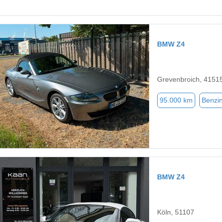
BMW Z4
Grevenbroich, 4151
95.000 km
Benzi
BMW Z4
Köln, 51107