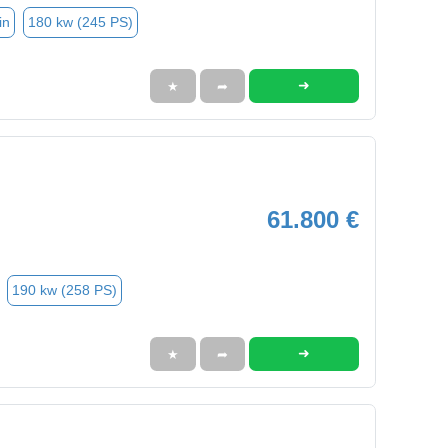
in
180 kw (245 PS)
➜
★
➦
61.800 €
190 kw (258 PS)
➜
★
➦