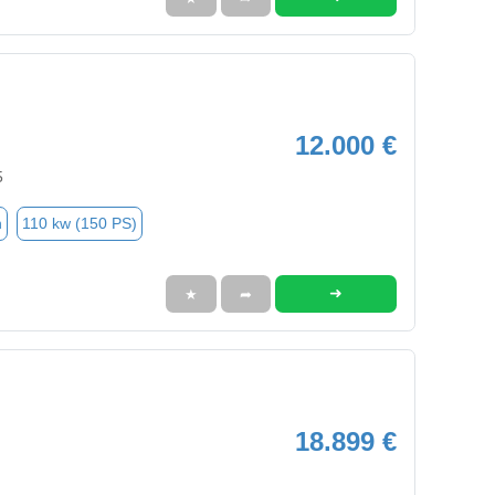
12.000 €
5
n
110 kw (150 PS)
➜
★
➦
18.899 €