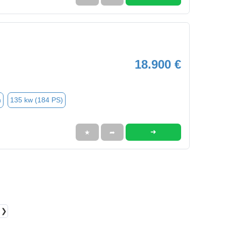
18.900 €
n
135 kw (184 PS)
➜
★
➦
❯❯