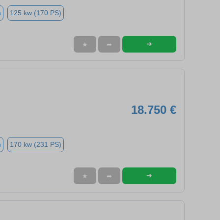
n
125 kw (170 PS)
➜
★
➦
18.750 €
n
170 kw (231 PS)
➜
★
➦