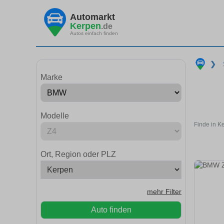
Automarkt
Kerpen
.de
Autos einfach finden
❯
Marke
Modelle
Finde in K
Ort, Region oder PLZ
mehr Filter
Auto finden