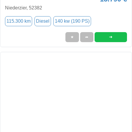
Niederzier, 52382
115.300 km
Diesel
140 kw (190 PS)
➜
★
➦