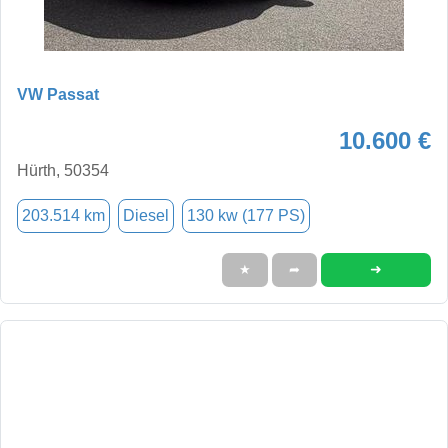
VW Passat
10.600 €
Hürth, 50354
203.514 km
Diesel
130 kw (177 PS)
➜
★
➦