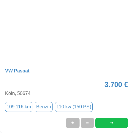
VW Passat
3.700 €
Köln, 50674
109.116 km
Benzin
110 kw (150 PS)
➜
★
➦