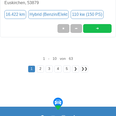
Euskirchen, 53879
16.422 km
Hybrid (Benzin/Elekt
110 kw (150 PS)
➜
★
➦
1 - 10 von 63
1
2
3
4
5
❯
❯❯