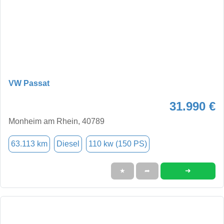
VW Passat
31.990 €
Monheim am Rhein, 40789
63.113 km
Diesel
110 kw (150 PS)
➜
★
➦