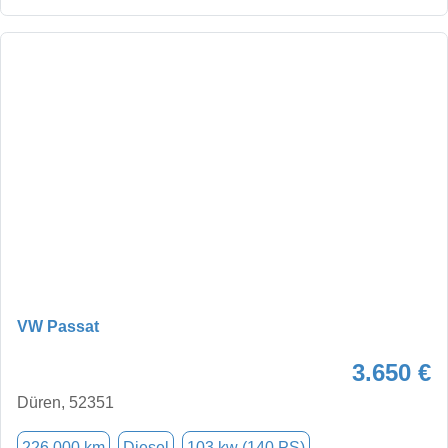
VW Passat
3.650 €
Düren, 52351
226.000 km
Diesel
103 kw (140 PS)