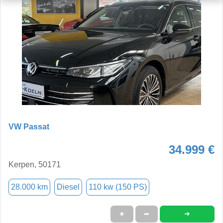
VW Passat
34.999 €
Kerpen, 50171
28.000 km
Diesel
110 kw (150 PS)
➜
★
➦