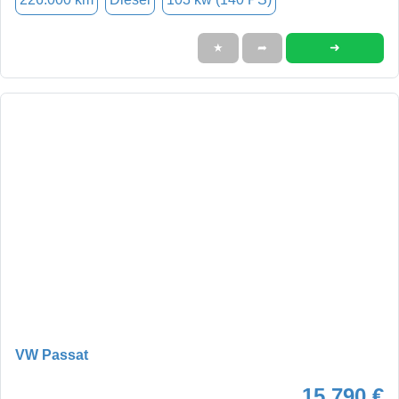
➜
★
➦
VW Passat
15.790 €