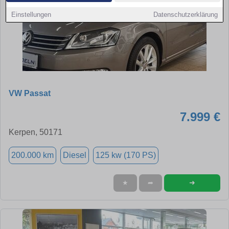
Einstellungen
Datenschutzerklärung
VW Passat
7.999 €
Kerpen, 50171
200.000 km
Diesel
125 kw (170 PS)
➜
★
➦