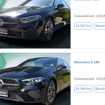
Grevenbroich, 4151
24.997 km
Benzi
Mercedes A 180
Grevenbroich, 4151
24.346 km
Benzi