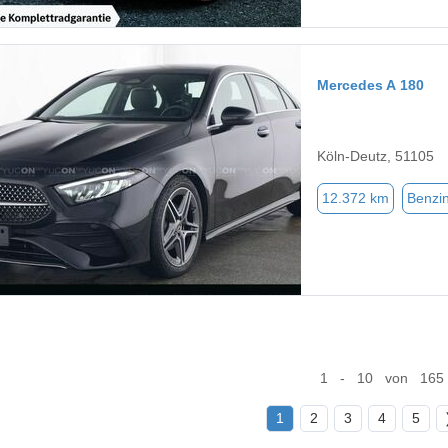
Mercedes A 180
Köln-Deutz, 51105
12.372 km
Benzi
1 - 10 von 165
1
2
3
4
5