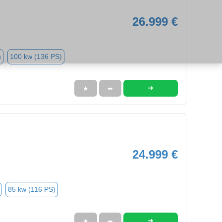
26.999 €
n
100 kw (136 PS)
➜
★
➦
24.999 €
85 kw (116 PS)
➜
★
➦