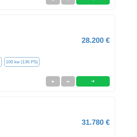
28.200 €
n
100 kw (136 PS)
➜
★
➦
31.780 €