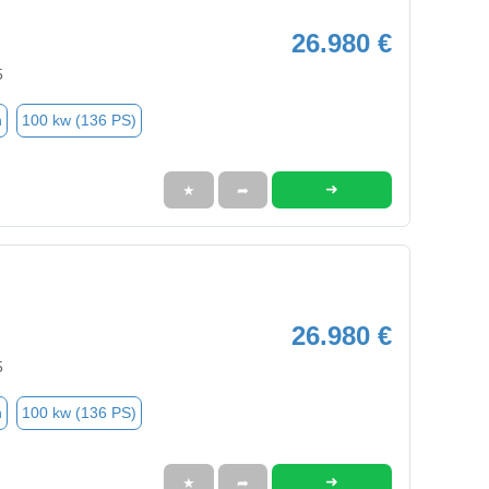
26.980 €
5
n
100 kw (136 PS)
➜
★
➦
26.980 €
5
n
100 kw (136 PS)
➜
★
➦