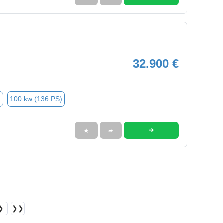
32.900 €
n
100 kw (136 PS)
➜
★
➦
❯
❯❯