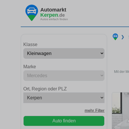
Automarkt
Kerpen
.de
Autos einfach finden
❯
Klasse
Marke
Mit der 
Ort, Region oder PLZ
mehr Filter
Auto finden