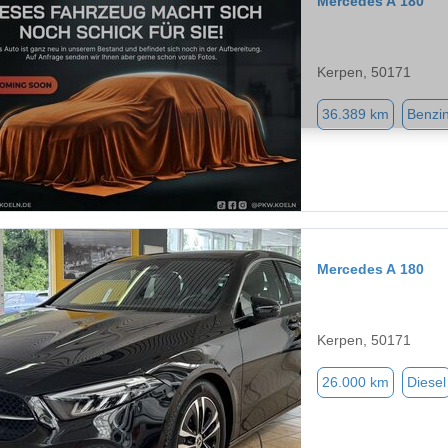
Mercedes A 180
Kerpen, 50171
36.389 km
Benzi
Mercedes A 180
Kerpen, 50171
26.000 km
Diesel