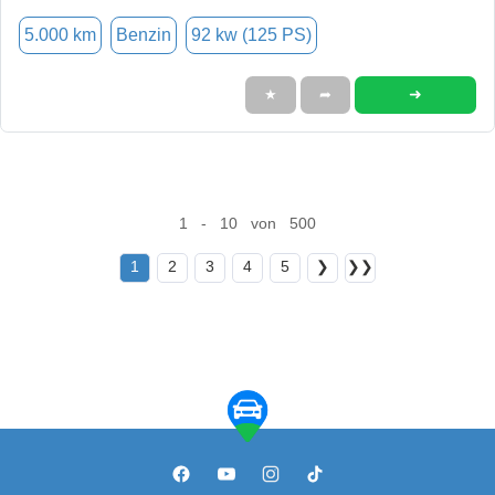
5.000 km
Benzin
92 kw (125 PS)
➜
★
➦
1 - 10 von 500
1
2
3
4
5
❯
❯❯