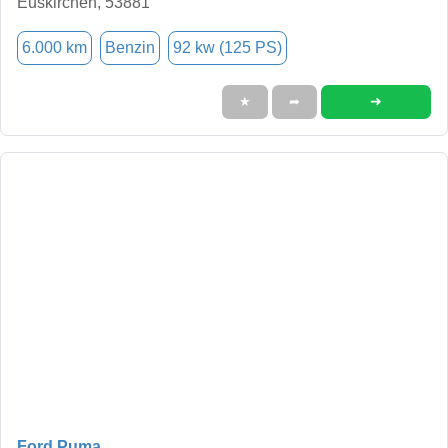
Euskirchen, 53881
6.000 km
Benzin
92 kw (125 PS)
➜
★
➦
Ford Puma