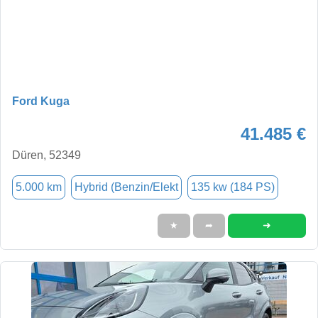
Ford Kuga
41.485 €
Düren, 52349
5.000 km
Hybrid (Benzin/Elekt
135 kw (184 PS)
➜
★
➦