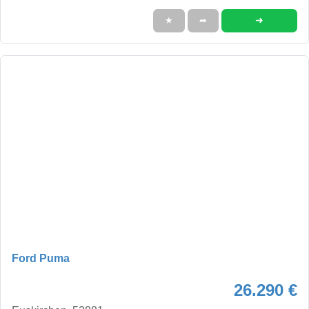
➜
★
➦
Ford Puma
26.290 €