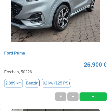
Ford Puma
26.900 €
Frechen, 50226
2.889 km
Benzin
92 kw (125 PS)
➜
★
➦