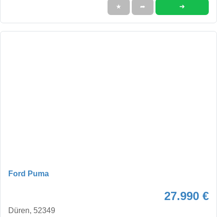
➜
★
➦
Ford Puma
27.990 €
Düren, 52349