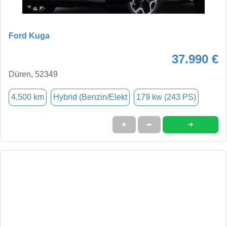
Ford Kuga
37.990 €
Düren, 52349
4.500 km
Hybrid (Benzin/Elekt
179 kw (243 PS)
➜
★
➦