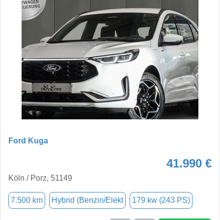
Ford Kuga
41.990 €
Köln / Porz, 51149
7.500 km
Hybrid (Benzin/Elekt
179 kw (243 PS)