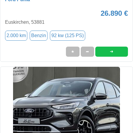
26.890 €
Euskirchen, 53881
2.000 km
Benzin
92 kw (125 PS)
➜
★
➦