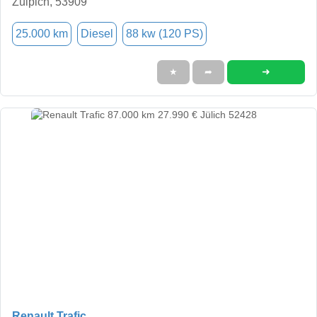
Zülpich, 53909
25.000 km
Diesel
88 kw (120 PS)
➜
★
➦
Renault Trafic