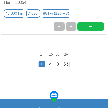
Hürth, 50354
45.000 km
Diesel
88 kw (120 PS)
➜
★
➦
1 - 10 von 20
1
2
❯
❯❯