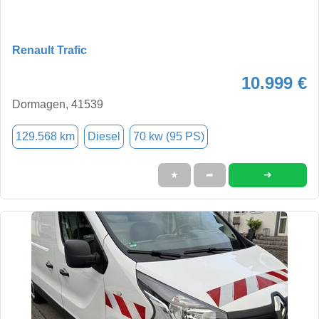
Renault Trafic
10.999 €
Dormagen, 41539
129.568 km
Diesel
70 kw (95 PS)
➜
★
➦