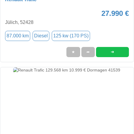
27.990 €
Jülich, 52428
87.000 km
Diesel
125 kw (170 PS)
➜
★
➦