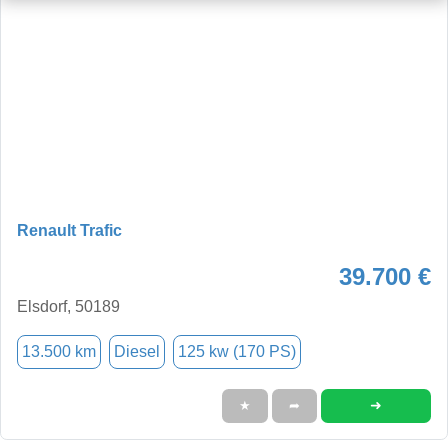
Renault Trafic
39.700 €
Elsdorf, 50189
13.500 km
Diesel
125 kw (170 PS)
➜
★
➦