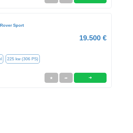
Rover Sport
19.500 €
l
225 kw (306 PS)
➜
★
➦