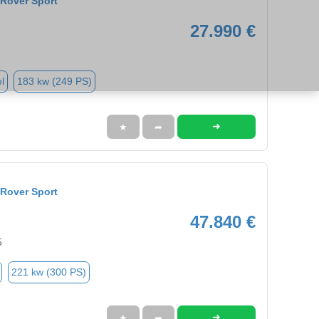
Rover Sport
27.990 €
l
183 kw (249 PS)
➜
★
➦
Rover Sport
47.840 €
5
221 kw (300 PS)
➜
★
➦