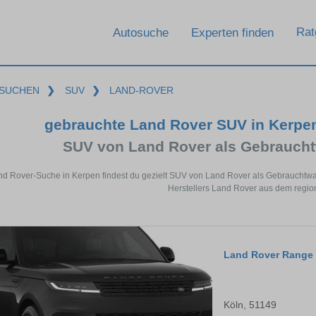
Rat
Autosuche
Experten finden
SUCHEN
❯
SUV
❯
LAND-ROVER
gebrauchte Land Rover SUV in Kerpe
SUV von Land Rover als Gebrauch
and Rover-Suche in Kerpen findest du gezielt SUV von Land Rover als Gebrauchtw
Herstellers Land Rover aus dem regio
Land Rover Range 
Köln, 51149