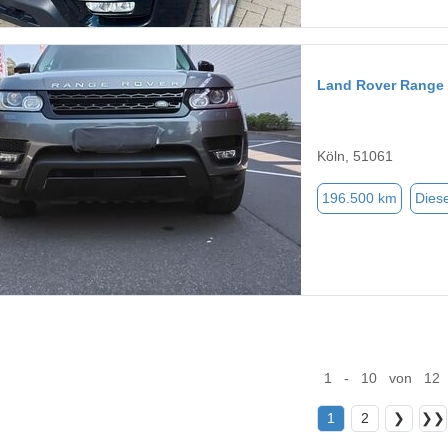
Land Rover Range 
Köln, 51061
196.500 km
Diese
1 - 10 von 12
1
2
❯
❯❯