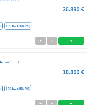
36.890 €
l
190 kw (258 PS)
➜
★
➦
Rover Sport
18.850 €
l
190 kw (258 PS)
➜
★
➦