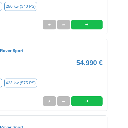
n
250 kw (340 PS)
➜
★
➦
Rover Sport
54.990 €
n
423 kw (575 PS)
➜
★
➦
Rover Sport