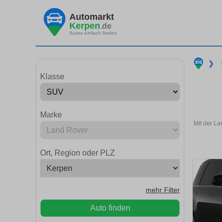
Automarkt
Kerpen
.de
Autos einfach finden
❯
Klasse
Marke
Mit der L
Ort, Region oder PLZ
mehr Filter
Auto finden