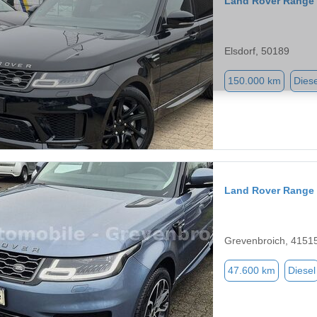
Land Rover Range 
Elsdorf, 50189
150.000 km
Diese
Land Rover Range 
Grevenbroich, 4151
47.600 km
Diesel