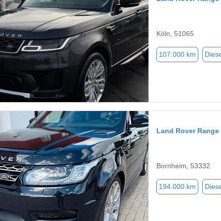
Köln, 51065
107.000 km
Diese
Land Rover Range 
Bornheim, 53332
194.000 km
Diese