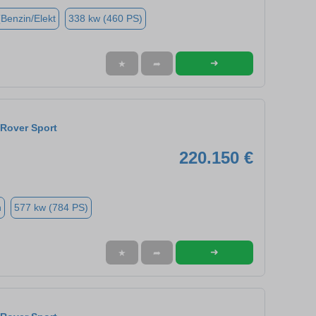
(Benzin/Elekt
338 kw (460 PS)
➜
★
➦
Rover Sport
220.150 €
n
577 kw (784 PS)
➜
★
➦